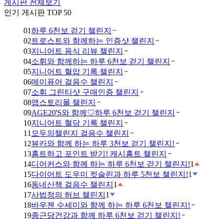
게시판 전체보기
인기 게시판 TOP 50
01
하루 6천보 걷기 챌린지
02
트로스트와 함께하는 인증샷 챌린지
03
지니어트 음식 리뷰 챌린지
04
소휘와 함께하는 하루 6천보 걷기 챌린지
05
지니어트 혈압 기록 챌린지
06
메이퓨어 걸음수 챌린지
07
소휘 그린티샷 구매인증 챌린지
08
앱스토리몰 챌린지
09
AGE20'S와 함께♡하루 6천보 걷기 챌린지
10
지니어트 혈당 기록 챌린지
11
모두의챌린지 걸음수 챌린지
12
뷰카와 함께 하는 하루 3천보 걷기 챌린지!
13
홈트하고 포인트 받기! 캐시홈트 챌린지
14
디어커스와 함께 하는 하루 6천보 걷기 챌린지!
1
15
다이어트 도우미 컷슬린과 하루 5천보 챌린지!
1
16
동네산책 걸음수 챌린지
1
17
사법정의 허브 챌린지
1
18
바우젠 수세미와 함께 하는 하루 6천보 챌린지!
19
종근당건강과 함께 하루 6천보 걷기 챌린지!