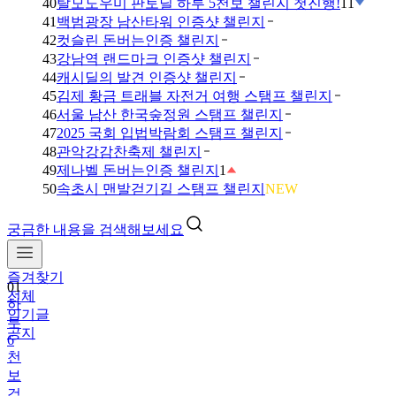
40
탈모도우미 판토딜 하루 5천보 챌린지 첫진행!
11
41
백범광장 남산타워 인증샷 챌린지
42
컷슬린 돈버는인증 챌린지
43
강남역 랜드마크 인증샷 챌린지
44
캐시딜의 발견 인증샷 챌린지
45
김제 황금 트래블 자전거 여행 스탬프 챌린지
46
서울 남산 한국숲정원 스탬프 챌린지
47
2025 국회 입법박람회 스탬프 챌린지
48
관악강감찬축제 챌린지
49
제나벨 돈버는인증 챌린지
1
50
속초시 맨발걷기길 스탬프 챌린지
NEW
궁금한 내용을 검색해보세요
01
하
즐겨찾기
루
전체
6
인기글
천
공지
보
걷
기