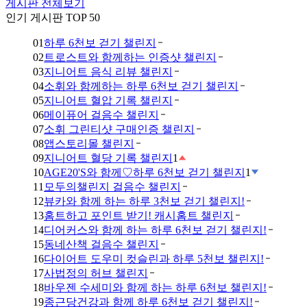
게시판 전체보기
인기 게시판 TOP 50
01
하루 6천보 걷기 챌린지
02
트로스트와 함께하는 인증샷 챌린지
03
지니어트 음식 리뷰 챌린지
04
소휘와 함께하는 하루 6천보 걷기 챌린지
05
지니어트 혈압 기록 챌린지
06
메이퓨어 걸음수 챌린지
07
소휘 그린티샷 구매인증 챌린지
08
앱스토리몰 챌린지
09
지니어트 혈당 기록 챌린지
1
10
AGE20'S와 함께♡하루 6천보 걷기 챌린지
1
11
모두의챌린지 걸음수 챌린지
12
뷰카와 함께 하는 하루 3천보 걷기 챌린지!
13
홈트하고 포인트 받기! 캐시홈트 챌린지
14
디어커스와 함께 하는 하루 6천보 걷기 챌린지!
15
동네산책 걸음수 챌린지
16
다이어트 도우미 컷슬린과 하루 5천보 챌린지!
17
사법정의 허브 챌린지
18
바우젠 수세미와 함께 하는 하루 6천보 챌린지!
19
종근당건강과 함께 하루 6천보 걷기 챌린지!