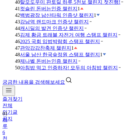
40
탈모도우미 판토딜 하루 5천보 챌린지 첫진행!
41
컷슬린 돈버는인증 챌린지
1
42
백범광장 남산타워 인증샷 챌린지
1
43
강남역 랜드마크 인증샷 챌린지
44
캐시딜의 발견 인증샷 챌린지
45
김제 황금 트래블 자전거 여행 스탬프 챌린지
46
2025 국회 입법박람회 스탬프 챌린지
47
관악강감찬축제 챌린지
1
48
서울 남산 한국숲정원 스탬프 챌린지
1
49
제나벨 돈버는인증 챌린지
50
아침밥 먹고 인증하자! 모두의 아침밥 챌린지
궁금한 내용을 검색해보세요
즐겨찾기
01
전체
하
인기글
루
공지
6
천
보