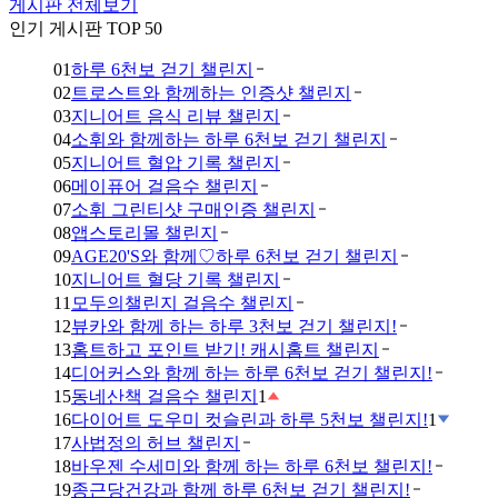
게시판 전체보기
인기 게시판 TOP 50
01
하루 6천보 걷기 챌린지
02
트로스트와 함께하는 인증샷 챌린지
03
지니어트 음식 리뷰 챌린지
04
소휘와 함께하는 하루 6천보 걷기 챌린지
05
지니어트 혈압 기록 챌린지
06
메이퓨어 걸음수 챌린지
07
소휘 그린티샷 구매인증 챌린지
08
앱스토리몰 챌린지
09
AGE20'S와 함께♡하루 6천보 걷기 챌린지
10
지니어트 혈당 기록 챌린지
11
모두의챌린지 걸음수 챌린지
12
뷰카와 함께 하는 하루 3천보 걷기 챌린지!
13
홈트하고 포인트 받기! 캐시홈트 챌린지
14
디어커스와 함께 하는 하루 6천보 걷기 챌린지!
15
동네산책 걸음수 챌린지
1
16
다이어트 도우미 컷슬린과 하루 5천보 챌린지!
1
17
사법정의 허브 챌린지
18
바우젠 수세미와 함께 하는 하루 6천보 챌린지!
19
종근당건강과 함께 하루 6천보 걷기 챌린지!