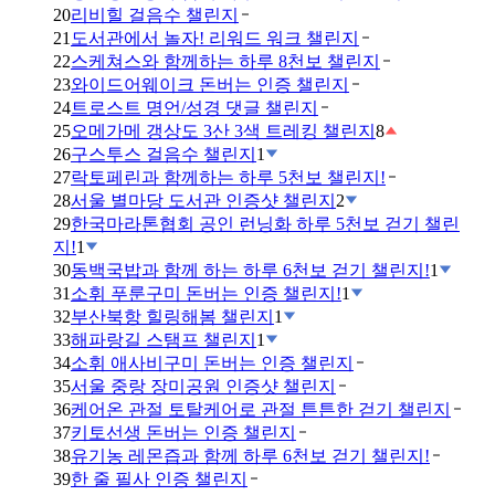
20
리비힐 걸음수 챌린지
21
도서관에서 놀자! 리워드 워크 챌린지
22
스케쳐스와 함께하는 하루 8천보 챌린지
23
와이드어웨이크 돈버는 인증 챌린지
24
트로스트 명언/성경 댓글 챌린지
25
오메가메 갱상도 3산 3색 트레킹 챌린지
8
26
구스투스 걸음수 챌린지
1
27
락토페린과 함께하는 하루 5천보 챌린지!
28
서울 별마당 도서관 인증샷 챌린지
2
29
한국마라톤협회 공인 런닝화 하루 5천보 걷기 챌린
지!
1
30
동백국밥과 함께 하는 하루 6천보 걷기 챌린지!
1
31
소휘 푸룬구미 돈버는 인증 챌린지!
1
32
부산북항 힐링해봄 챌린지
1
33
해파랑길 스탬프 챌린지
1
34
소휘 애사비구미 돈버는 인증 챌린지
35
서울 중랑 장미공원 인증샷 챌린지
36
케어온 관절 토탈케어로 관절 튼튼한 걷기 챌린지
37
키토선생 돈버는 인증 챌린지
38
유기농 레몬즙과 함께 하루 6천보 걷기 챌린지!
39
한 줄 필사 인증 챌린지