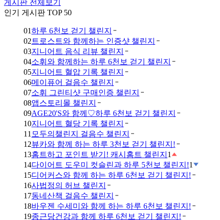
게시판 전체보기
인기 게시판 TOP 50
01
하루 6천보 걷기 챌린지
02
트로스트와 함께하는 인증샷 챌린지
03
지니어트 음식 리뷰 챌린지
04
소휘와 함께하는 하루 6천보 걷기 챌린지
05
지니어트 혈압 기록 챌린지
06
메이퓨어 걸음수 챌린지
07
소휘 그린티샷 구매인증 챌린지
08
앱스토리몰 챌린지
09
AGE20'S와 함께♡하루 6천보 걷기 챌린지
10
지니어트 혈당 기록 챌린지
11
모두의챌린지 걸음수 챌린지
12
뷰카와 함께 하는 하루 3천보 걷기 챌린지!
13
홈트하고 포인트 받기! 캐시홈트 챌린지
1
14
다이어트 도우미 컷슬린과 하루 5천보 챌린지!
1
15
디어커스와 함께 하는 하루 6천보 걷기 챌린지!
16
사법정의 허브 챌린지
17
동네산책 걸음수 챌린지
18
바우젠 수세미와 함께 하는 하루 6천보 챌린지!
19
종근당건강과 함께 하루 6천보 걷기 챌린지!