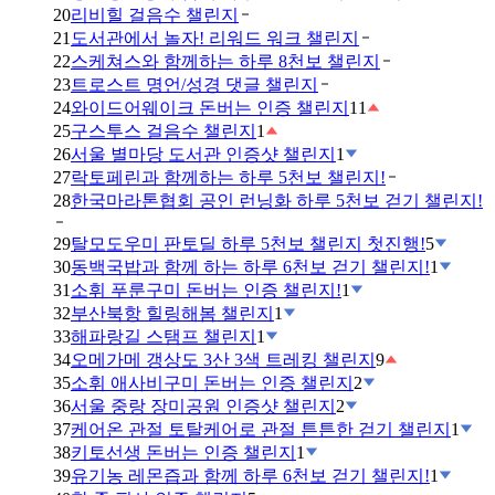
20
리비힐 걸음수 챌린지
21
도서관에서 놀자! 리워드 워크 챌린지
22
스케쳐스와 함께하는 하루 8천보 챌린지
23
트로스트 명언/성경 댓글 챌린지
24
와이드어웨이크 돈버는 인증 챌린지
11
25
구스투스 걸음수 챌린지
1
26
서울 별마당 도서관 인증샷 챌린지
1
27
락토페린과 함께하는 하루 5천보 챌린지!
28
한국마라톤협회 공인 런닝화 하루 5천보 걷기 챌린지!
29
탈모도우미 판토딜 하루 5천보 챌린지 첫진행!
5
30
동백국밥과 함께 하는 하루 6천보 걷기 챌린지!
1
31
소휘 푸룬구미 돈버는 인증 챌린지!
1
32
부산북항 힐링해봄 챌린지
1
33
해파랑길 스탬프 챌린지
1
34
오메가메 갱상도 3산 3색 트레킹 챌린지
9
35
소휘 애사비구미 돈버는 인증 챌린지
2
36
서울 중랑 장미공원 인증샷 챌린지
2
37
케어온 관절 토탈케어로 관절 튼튼한 걷기 챌린지
1
38
키토선생 돈버는 인증 챌린지
1
39
유기농 레몬즙과 함께 하루 6천보 걷기 챌린지!
1