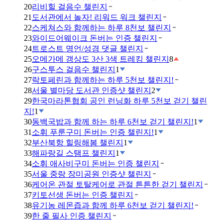
20
리비힐 걸음수 챌린지
21
도서관에서 놀자! 리워드 워크 챌린지
22
스케쳐스와 함께하는 하루 8천보 챌린지
23
와이드어웨이크 돈버는 인증 챌린지
24
트로스트 명언/성경 댓글 챌린지
25
오메가메 갱상도 3산 3색 트레킹 챌린지
8
26
구스투스 걸음수 챌린지
1
27
락토페린과 함께하는 하루 5천보 챌린지!
28
서울 별마당 도서관 인증샷 챌린지
2
29
한국마라톤협회 공인 런닝화 하루 5천보 걷기 챌린
지!
1
30
동백국밥과 함께 하는 하루 6천보 걷기 챌린지!
1
31
소휘 푸룬구미 돈버는 인증 챌린지!
1
32
부산북항 힐링해봄 챌린지
1
33
해파랑길 스탬프 챌린지
1
34
소휘 애사비구미 돈버는 인증 챌린지
35
서울 중랑 장미공원 인증샷 챌린지
36
케어온 관절 토탈케어로 관절 튼튼한 걷기 챌린지
37
키토선생 돈버는 인증 챌린지
38
유기농 레몬즙과 함께 하루 6천보 걷기 챌린지!
39
한 줄 필사 인증 챌린지