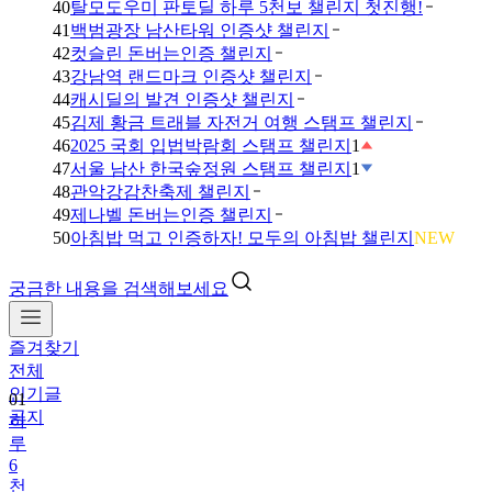
40
탈모도우미 판토딜 하루 5천보 챌린지 첫진행!
41
백범광장 남산타워 인증샷 챌린지
42
컷슬린 돈버는인증 챌린지
43
강남역 랜드마크 인증샷 챌린지
44
캐시딜의 발견 인증샷 챌린지
45
김제 황금 트래블 자전거 여행 스탬프 챌린지
46
2025 국회 입법박람회 스탬프 챌린지
1
47
서울 남산 한국숲정원 스탬프 챌린지
1
48
관악강감찬축제 챌린지
49
제나벨 돈버는인증 챌린지
50
아침밥 먹고 인증하자! 모두의 아침밥 챌린지
NEW
궁금한 내용을 검색해보세요
즐겨찾기
01
전체
하
인기글
루
공지
6
천
보