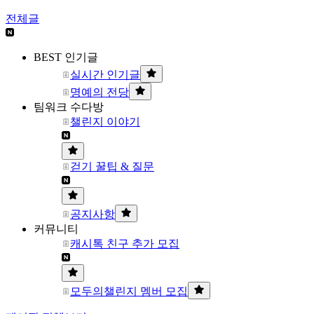
전체글
BEST 인기글
실시간 인기글
명예의 전당
팀워크 수다방
챌린지 이야기
걷기 꿀팁 & 질문
공지사항
커뮤니티
캐시톡 친구 추가 모집
모두의챌린지 멤버 모집