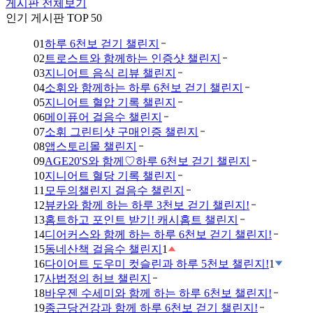
게시판 전체보기
인기 게시판 TOP 50
01
하루 6천보 걷기 챌린지
02
트로스트와 함께하는 인증샷 챌린지
03
지니어트 음식 리뷰 챌린지
04
소휘와 함께하는 하루 6천보 걷기 챌린지
05
지니어트 혈압 기록 챌린지
06
메이퓨어 걸음수 챌린지
07
소휘 그린티샷 구매인증 챌린지
08
앱스토리몰 챌린지
09
AGE20'S와 함께♡하루 6천보 걷기 챌린지
10
지니어트 혈당 기록 챌린지
11
모두의챌린지 걸음수 챌린지
12
뷰카와 함께 하는 하루 3천보 걷기 챌린지!
13
홈트하고 포인트 받기! 캐시홈트 챌린지
14
디어커스와 함께 하는 하루 6천보 걷기 챌린지!
15
동네산책 걸음수 챌린지
1
16
다이어트 도우미 컷슬린과 하루 5천보 챌린지!
1
17
사법정의 허브 챌린지
18
바우젠 수세미와 함께 하는 하루 6천보 챌린지!
19
종근당건강과 함께 하루 6천보 걷기 챌린지!