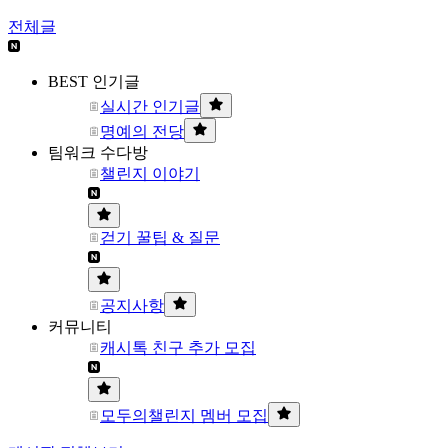
전체글
BEST 인기글
실시간 인기글
명예의 전당
팀워크 수다방
챌린지 이야기
걷기 꿀팁 & 질문
공지사항
커뮤니티
캐시톡 친구 추가 모집
모두의챌린지 멤버 모집