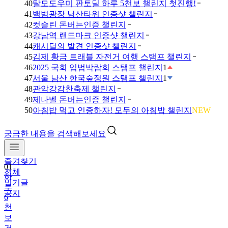
40
탈모도우미 판토딜 하루 5천보 챌린지 첫진행!
41
백범광장 남산타워 인증샷 챌린지
42
컷슬린 돈버는인증 챌린지
43
강남역 랜드마크 인증샷 챌린지
44
캐시딜의 발견 인증샷 챌린지
45
김제 황금 트래블 자전거 여행 스탬프 챌린지
46
2025 국회 입법박람회 스탬프 챌린지
1
47
서울 남산 한국숲정원 스탬프 챌린지
1
48
관악강감찬축제 챌린지
49
제나벨 돈버는인증 챌린지
50
아침밥 먹고 인증하자! 모두의 아침밥 챌린지
NEW
궁금한 내용을 검색해보세요
즐겨찾기
01
전체
하
인기글
루
공지
6
천
보