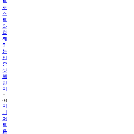
트
로
스
트
와
함
께
하
는
인
증
샷
챌
린
지
03
지
니
어
트
음