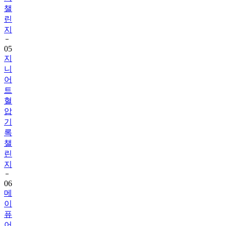
챌
린
지
05
지
니
어
트
혈
압
기
록
챌
린
지
06
메
이
퓨
어