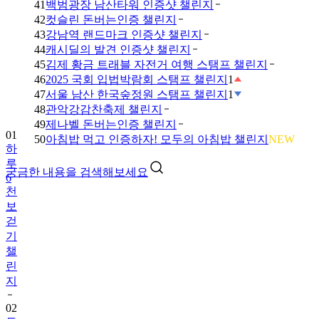
41
백범광장 남산타워 인증샷 챌린지
42
컷슬린 돈버는인증 챌린지
43
강남역 랜드마크 인증샷 챌린지
44
캐시딜의 발견 인증샷 챌린지
45
김제 황금 트래블 자전거 여행 스탬프 챌린지
46
2025 국회 입법박람회 스탬프 챌린지
1
47
서울 남산 한국숲정원 스탬프 챌린지
1
48
관악강감찬축제 챌린지
49
제나벨 돈버는인증 챌린지
01
50
아침밥 먹고 인증하자! 모두의 아침밥 챌린지
NEW
하
루
궁금한 내용을 검색해보세요
6
천
보
걷
기
챌
린
지
02