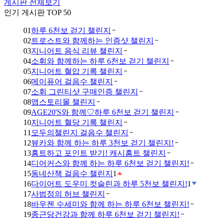
게시판 전체보기
인기 게시판 TOP 50
01
하루 6천보 걷기 챌린지
02
트로스트와 함께하는 인증샷 챌린지
03
지니어트 음식 리뷰 챌린지
04
소휘와 함께하는 하루 6천보 걷기 챌린지
05
지니어트 혈압 기록 챌린지
06
메이퓨어 걸음수 챌린지
07
소휘 그린티샷 구매인증 챌린지
08
앱스토리몰 챌린지
09
AGE20'S와 함께♡하루 6천보 걷기 챌린지
10
지니어트 혈당 기록 챌린지
11
모두의챌린지 걸음수 챌린지
12
뷰카와 함께 하는 하루 3천보 걷기 챌린지!
13
홈트하고 포인트 받기! 캐시홈트 챌린지
14
디어커스와 함께 하는 하루 6천보 걷기 챌린지!
15
동네산책 걸음수 챌린지
1
16
다이어트 도우미 컷슬린과 하루 5천보 챌린지!
1
17
사법정의 허브 챌린지
18
바우젠 수세미와 함께 하는 하루 6천보 챌린지!
19
종근당건강과 함께 하루 6천보 걷기 챌린지!