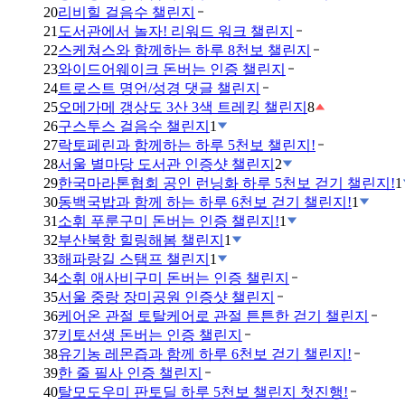
20
리비힐 걸음수 챌린지
21
도서관에서 놀자! 리워드 워크 챌린지
22
스케쳐스와 함께하는 하루 8천보 챌린지
23
와이드어웨이크 돈버는 인증 챌린지
24
트로스트 명언/성경 댓글 챌린지
25
오메가메 갱상도 3산 3색 트레킹 챌린지
8
26
구스투스 걸음수 챌린지
1
27
락토페린과 함께하는 하루 5천보 챌린지!
28
서울 별마당 도서관 인증샷 챌린지
2
29
한국마라톤협회 공인 런닝화 하루 5천보 걷기 챌린지!
1
30
동백국밥과 함께 하는 하루 6천보 걷기 챌린지!
1
31
소휘 푸룬구미 돈버는 인증 챌린지!
1
32
부산북항 힐링해봄 챌린지
1
33
해파랑길 스탬프 챌린지
1
34
소휘 애사비구미 돈버는 인증 챌린지
35
서울 중랑 장미공원 인증샷 챌린지
36
케어온 관절 토탈케어로 관절 튼튼한 걷기 챌린지
37
키토선생 돈버는 인증 챌린지
38
유기농 레몬즙과 함께 하루 6천보 걷기 챌린지!
39
한 줄 필사 인증 챌린지
40
탈모도우미 판토딜 하루 5천보 챌린지 첫진행!