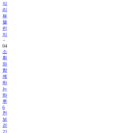
식
리
뷰
챌
린
지
04
소
휘
와
함
께
하
는
하
루
6
천
보
걷
기