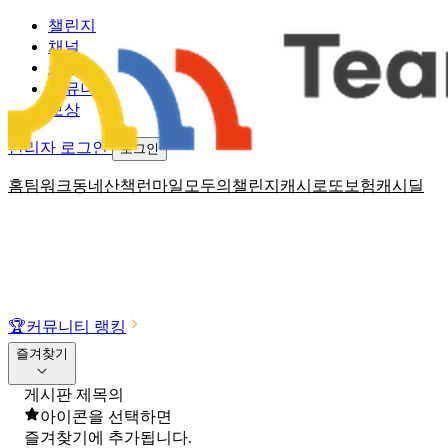
챌린지
채널
소식
커뮤니티
보상
관리자 로그인
로그인
홈
팀워크
동네산책
런마일
모두의챌린지
캐시로또
보험
캐시딜
🏆
커뮤니티 랭킹
즐겨찾기
게시판 제목의
아이콘을 선택하면
즐겨찾기에 추가됩니다.