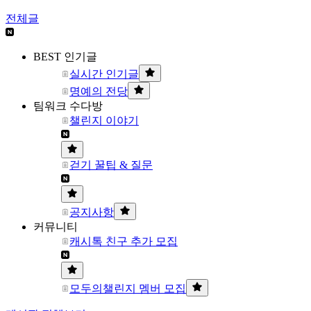
전체글
BEST 인기글
실시간 인기글
명예의 전당
팀워크 수다방
챌린지 이야기
걷기 꿀팁 & 질문
공지사항
커뮤니티
캐시톡 친구 추가 모집
모두의챌린지 멤버 모집