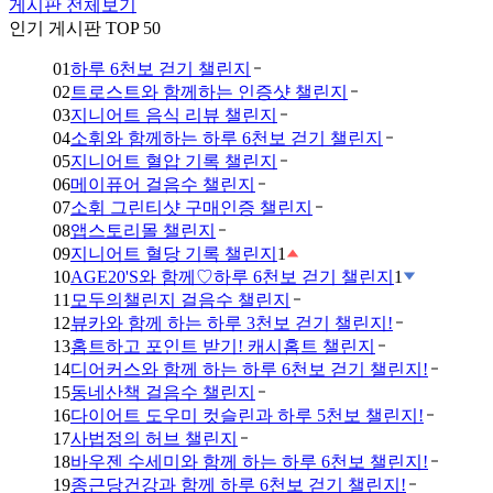
게시판 전체보기
인기 게시판 TOP 50
01
하루 6천보 걷기 챌린지
02
트로스트와 함께하는 인증샷 챌린지
03
지니어트 음식 리뷰 챌린지
04
소휘와 함께하는 하루 6천보 걷기 챌린지
05
지니어트 혈압 기록 챌린지
06
메이퓨어 걸음수 챌린지
07
소휘 그린티샷 구매인증 챌린지
08
앱스토리몰 챌린지
09
지니어트 혈당 기록 챌린지
1
10
AGE20'S와 함께♡하루 6천보 걷기 챌린지
1
11
모두의챌린지 걸음수 챌린지
12
뷰카와 함께 하는 하루 3천보 걷기 챌린지!
13
홈트하고 포인트 받기! 캐시홈트 챌린지
14
디어커스와 함께 하는 하루 6천보 걷기 챌린지!
15
동네산책 걸음수 챌린지
16
다이어트 도우미 컷슬린과 하루 5천보 챌린지!
17
사법정의 허브 챌린지
18
바우젠 수세미와 함께 하는 하루 6천보 챌린지!
19
종근당건강과 함께 하루 6천보 걷기 챌린지!