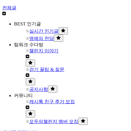
전체글
BEST 인기글
실시간 인기글
명예의 전당
팀워크 수다방
챌린지 이야기
걷기 꿀팁 & 질문
공지사항
커뮤니티
캐시톡 친구 추가 모집
모두의챌린지 멤버 모집