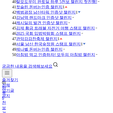
40
탈모도우미 판토딜 하루 5천보 챌린지 첫진행!
41
컷슬린 돈버는인증 챌린지
1
42
백범광장 남산타워 인증샷 챌린지
1
43
강남역 랜드마크 인증샷 챌린지
44
캐시딜의 발견 인증샷 챌린지
45
김제 황금 트래블 자전거 여행 스탬프 챌린지
46
2025 국회 입법박람회 스탬프 챌린지
47
관악강감찬축제 챌린지
1
48
서울 남산 한국숲정원 스탬프 챌린지
1
49
제나벨 돈버는인증 챌린지
50
아침밥 먹고 인증하자! 모두의 아침밥 챌린지
궁금한 내용을 검색해보세요
즐겨찾기
01
전체
하
인기글
루
공지
6
천
보