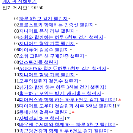
게시판 전체보기
인기 게시판 TOP 50
01
하루 6천보 걷기 챌린지
02
트로스트와 함께하는 인증샷 챌린지
03
지니어트 음식 리뷰 챌린지
04
소휘와 함께하는 하루 6천보 걷기 챌린지
05
지니어트 혈압 기록 챌린지
06
메이퓨어 걸음수 챌린지
07
소휘 그린티샷 구매인증 챌린지
08
앱스토리몰 챌린지
09
AGE20'S와 함께♡하루 6천보 걷기 챌린지
10
지니어트 혈당 기록 챌린지
11
모두의챌린지 걸음수 챌린지
12
뷰카와 함께 하는 하루 3천보 걷기 챌린지!
13
홈트하고 포인트 받기! 캐시홈트 챌린지
14
디어커스와 함께 하는 하루 6천보 걷기 챌린지!
1
15
다이어트 도우미 컷슬린과 하루 5천보 챌린지!
1
16
동네산책 걸음수 챌린지
1
17
사법정의 허브 챌린지
1
18
바우젠 수세미와 함께 하는 하루 6천보 챌린지!
19
종근당건강과 함께 하루 6천보 걷기 챌린지!