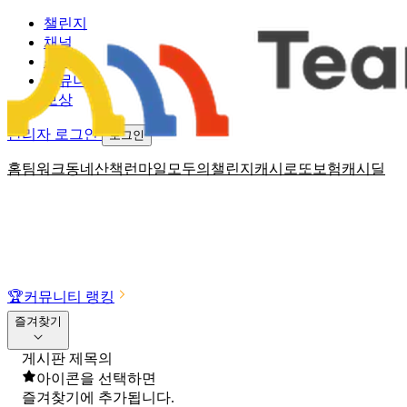
챌린지
채널
소식
커뮤니티
보상
관리자 로그인
로그인
홈
팀워크
동네산책
런마일
모두의챌린지
캐시로또
보험
캐시딜
🏆
커뮤니티 랭킹
즐겨찾기
게시판 제목의
아이콘을 선택하면
즐겨찾기에 추가됩니다.