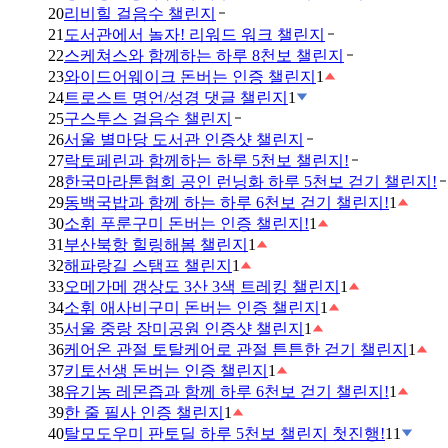
20
리비힐 걸음수 챌린지
21
도서관에서 놀자! 리워드 워크 챌린지
22
스케쳐스와 함께하는 하루 8천보 챌린지
23
와이드어웨이크 돈버는 인증 챌린지
1
24
트로스트 명언/성경 댓글 챌린지
1
25
구스투스 걸음수 챌린지
26
서울 별마당 도서관 인증샷 챌린지
27
락토페린과 함께하는 하루 5천보 챌린지!
28
한국마라톤협회 공인 런닝화 하루 5천보 걷기 챌린지!
29
동백국밥과 함께 하는 하루 6천보 걷기 챌린지!
1
30
소휘 푸룬구미 돈버는 인증 챌린지!
1
31
부산북항 힐링해봄 챌린지
1
32
해파랑길 스탬프 챌린지
1
33
오메가메 갱상도 3산 3색 트레킹 챌린지
1
34
소휘 애사비구미 돈버는 인증 챌린지
1
35
서울 중랑 장미공원 인증샷 챌린지
1
36
케어온 관절 토탈케어로 관절 튼튼한 걷기 챌린지
1
37
키토선생 돈버는 인증 챌린지
1
38
유기농 레몬즙과 함께 하루 6천보 걷기 챌린지!
1
39
한 줄 필사 인증 챌린지
1
40
탈모도우미 판토딜 하루 5천보 챌린지 첫진행!
11