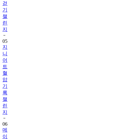
챌
린
지
05
지
니
어
트
혈
압
기
록
챌
린
지
06
메
이
퓨
어