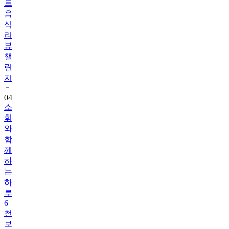
식
리
뷰
챌
린
지
04
소
휘
와
함
께
하
는
하
루
6
천
보
걷
기