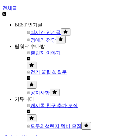
전체글
BEST 인기글
실시간 인기글
명예의 전당
팀워크 수다방
챌린지 이야기
걷기 꿀팁 & 질문
공지사항
커뮤니티
캐시톡 친구 추가 모집
모두의챌린지 멤버 모집