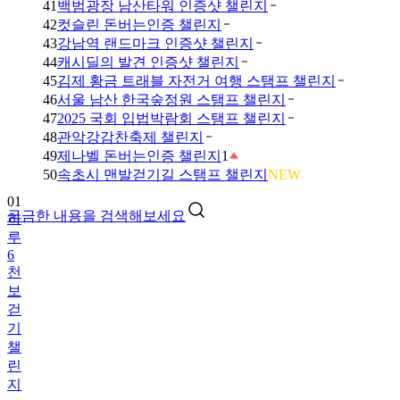
41
백범광장 남산타워 인증샷 챌린지
42
컷슬린 돈버는인증 챌린지
43
강남역 랜드마크 인증샷 챌린지
44
캐시딜의 발견 인증샷 챌린지
45
김제 황금 트래블 자전거 여행 스탬프 챌린지
46
서울 남산 한국숲정원 스탬프 챌린지
47
2025 국회 입법박람회 스탬프 챌린지
48
관악강감찬축제 챌린지
49
제나벨 돈버는인증 챌린지
1
01
50
속초시 맨발걷기길 스탬프 챌린지
NEW
하
루
궁금한 내용을 검색해보세요
6
천
보
걷
기
챌
린
지
02