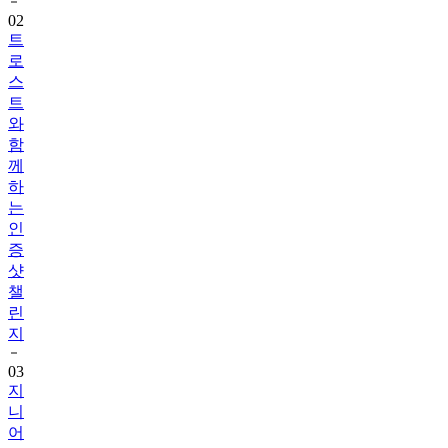
트
로
스
트
와
함
께
하
는
인
증
샷
챌
린
지
03
지
니
어
트
음