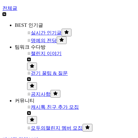
전체글
BEST 인기글
실시간 인기글
명예의 전당
팀워크 수다방
챌린지 이야기
걷기 꿀팁 & 질문
공지사항
커뮤니티
캐시톡 친구 추가 모집
모두의챌린지 멤버 모집