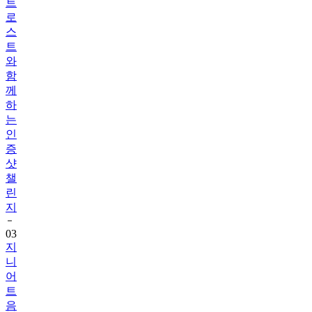
트
로
스
트
와
함
께
하
는
인
증
샷
챌
린
지
03
지
니
어
트
음