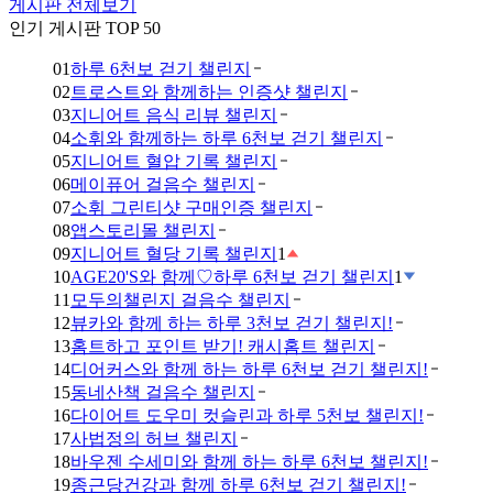
게시판 전체보기
인기 게시판 TOP 50
01
하루 6천보 걷기 챌린지
02
트로스트와 함께하는 인증샷 챌린지
03
지니어트 음식 리뷰 챌린지
04
소휘와 함께하는 하루 6천보 걷기 챌린지
05
지니어트 혈압 기록 챌린지
06
메이퓨어 걸음수 챌린지
07
소휘 그린티샷 구매인증 챌린지
08
앱스토리몰 챌린지
09
지니어트 혈당 기록 챌린지
1
10
AGE20'S와 함께♡하루 6천보 걷기 챌린지
1
11
모두의챌린지 걸음수 챌린지
12
뷰카와 함께 하는 하루 3천보 걷기 챌린지!
13
홈트하고 포인트 받기! 캐시홈트 챌린지
14
디어커스와 함께 하는 하루 6천보 걷기 챌린지!
15
동네산책 걸음수 챌린지
16
다이어트 도우미 컷슬린과 하루 5천보 챌린지!
17
사법정의 허브 챌린지
18
바우젠 수세미와 함께 하는 하루 6천보 챌린지!
19
종근당건강과 함께 하루 6천보 걷기 챌린지!