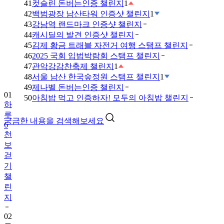
41
컷슬린 돈버는인증 챌린지
1
42
백범광장 남산타워 인증샷 챌린지
1
43
강남역 랜드마크 인증샷 챌린지
44
캐시딜의 발견 인증샷 챌린지
45
김제 황금 트래블 자전거 여행 스탬프 챌린지
46
2025 국회 입법박람회 스탬프 챌린지
47
관악강감찬축제 챌린지
1
48
서울 남산 한국숲정원 스탬프 챌린지
1
49
제나벨 돈버는인증 챌린지
01
50
아침밥 먹고 인증하자! 모두의 아침밥 챌린지
하
루
궁금한 내용을 검색해보세요
6
천
보
걷
기
챌
린
지
02