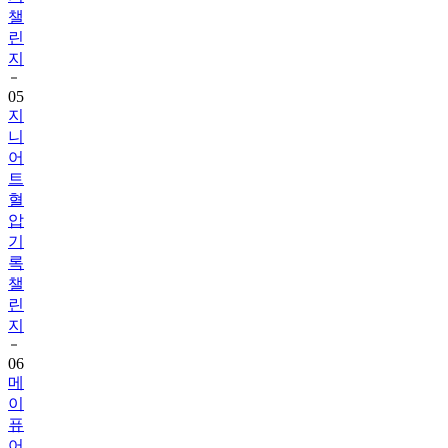
챌
린
지
05
지
니
어
트
혈
압
기
록
챌
린
지
06
메
이
퓨
어