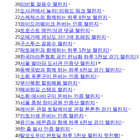
20
리비힐 걸음수 챌린지
21
도서관에서 놀자! 리워드 워크 챌린지
22
스케쳐스와 함께하는 하루 8천보 챌린지
23
와이드어웨이크 돈버는 인증 챌린지
24
트로스트 명언/성경 댓글 챌린지
25
오메가메 갱상도 3산 3색 트레킹 챌린지
26
구스투스 걸음수 챌린지
27
락토페린과 함께하는 하루 5천보 챌린지!
28
한국마라톤협회 공인 런닝화 하루 5천보 걷기 챌린지!
1
29
서울 별마당 도서관 인증샷 챌린지
1
30
동백국밥과 함께 하는 하루 6천보 걷기 챌린지!
31
소휘 푸룬구미 돈버는 인증 챌린지!
32
부산북항 힐링해봄 챌린지
33
해파랑길 스탬프 챌린지
34
소휘 애사비구미 돈버는 인증 챌린지
35
서울 중랑 장미공원 인증샷 챌린지
36
케어온 관절 토탈케어로 관절 튼튼한 걷기 챌린지
37
키토선생 돈버는 인증 챌린지
38
유기농 레몬즙과 함께 하루 6천보 걷기 챌린지!
39
한 줄 필사 인증 챌린지
40
탈모도우미 판토딜 하루 5천보 챌린지 첫진행!