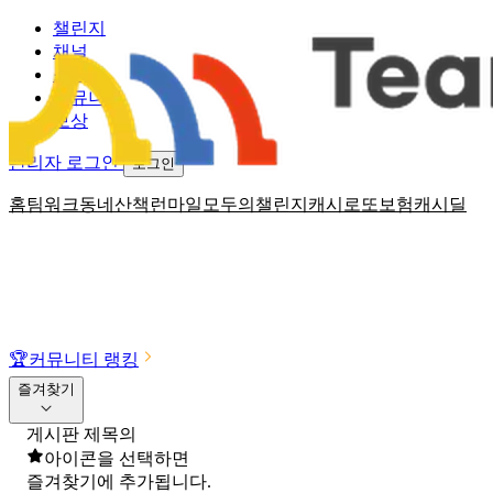
챌린지
채널
소식
커뮤니티
보상
관리자 로그인
로그인
홈
팀워크
동네산책
런마일
모두의챌린지
캐시로또
보험
캐시딜
🏆
커뮤니티 랭킹
즐겨찾기
게시판 제목의
아이콘을 선택하면
즐겨찾기에 추가됩니다.