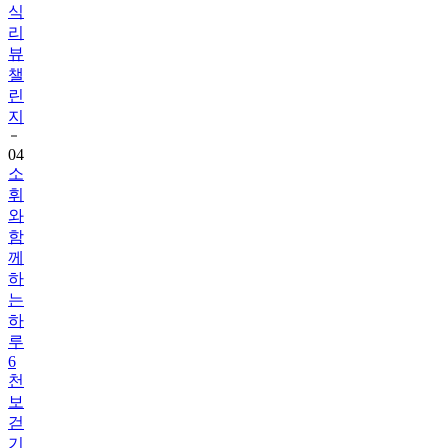
식
리
뷰
챌
린
지
04
소
휘
와
함
께
하
는
하
루
6
천
보
걷
기