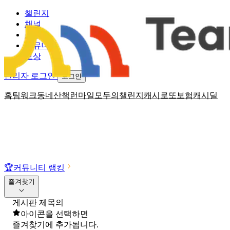
챌린지
채널
소식
커뮤니티
보상
관리자 로그인
로그인
홈
팀워크
동네산책
런마일
모두의챌린지
캐시로또
보험
캐시딜
🏆
커뮤니티 랭킹
즐겨찾기
게시판 제목의
아이콘을 선택하면
즐겨찾기에 추가됩니다.