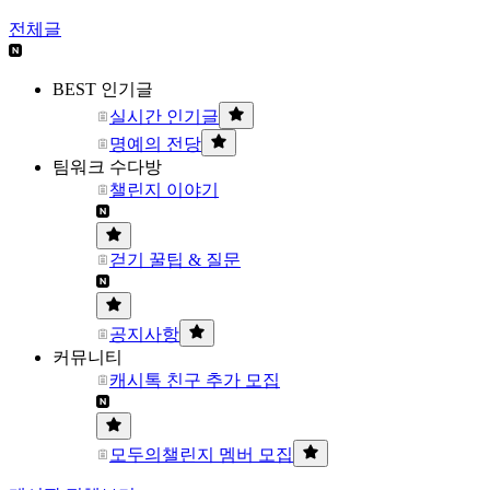
전체글
BEST 인기글
실시간 인기글
명예의 전당
팀워크 수다방
챌린지 이야기
걷기 꿀팁 & 질문
공지사항
커뮤니티
캐시톡 친구 추가 모집
모두의챌린지 멤버 모집