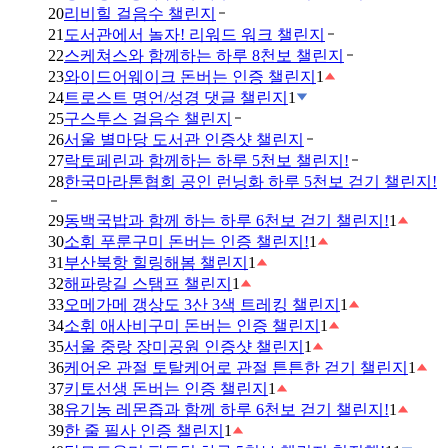
20
리비힐 걸음수 챌린지
21
도서관에서 놀자! 리워드 워크 챌린지
22
스케쳐스와 함께하는 하루 8천보 챌린지
23
와이드어웨이크 돈버는 인증 챌린지
1
24
트로스트 명언/성경 댓글 챌린지
1
25
구스투스 걸음수 챌린지
26
서울 별마당 도서관 인증샷 챌린지
27
락토페린과 함께하는 하루 5천보 챌린지!
28
한국마라톤협회 공인 런닝화 하루 5천보 걷기 챌린지!
29
동백국밥과 함께 하는 하루 6천보 걷기 챌린지!
1
30
소휘 푸룬구미 돈버는 인증 챌린지!
1
31
부산북항 힐링해봄 챌린지
1
32
해파랑길 스탬프 챌린지
1
33
오메가메 갱상도 3산 3색 트레킹 챌린지
1
34
소휘 애사비구미 돈버는 인증 챌린지
1
35
서울 중랑 장미공원 인증샷 챌린지
1
36
케어온 관절 토탈케어로 관절 튼튼한 걷기 챌린지
1
37
키토선생 돈버는 인증 챌린지
1
38
유기농 레몬즙과 함께 하루 6천보 걷기 챌린지!
1
39
한 줄 필사 인증 챌린지
1