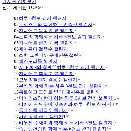
게시판 전체보기
인기 게시판 TOP 50
01
하루 6천보 걷기 챌린지
02
트로스트와 함께하는 인증샷 챌린지
03
지니어트 음식 리뷰 챌린지
04
소휘와 함께하는 하루 6천보 걷기 챌린지
05
지니어트 혈압 기록 챌린지
06
메이퓨어 걸음수 챌린지
07
소휘 그린티샷 구매인증 챌린지
08
앱스토리몰 챌린지
09
AGE20'S와 함께♡하루 6천보 걷기 챌린지
10
지니어트 혈당 기록 챌린지
11
모두의챌린지 걸음수 챌린지
12
뷰카와 함께 하는 하루 3천보 걷기 챌린지!
13
홈트하고 포인트 받기! 캐시홈트 챌린지
14
디어커스와 함께 하는 하루 6천보 걷기 챌린지!
1
15
다이어트 도우미 컷슬린과 하루 5천보 챌린지!
1
16
동네산책 걸음수 챌린지
1
17
사법정의 허브 챌린지
1
18
바우젠 수세미와 함께 하는 하루 6천보 챌린지!
19
종근당건강과 함께 하루 6천보 걷기 챌린지!