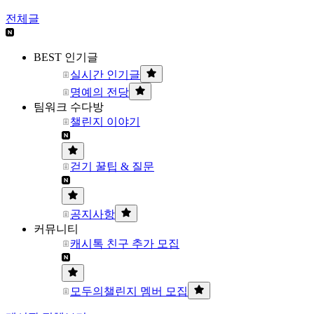
전체글
BEST 인기글
실시간 인기글
명예의 전당
팀워크 수다방
챌린지 이야기
걷기 꿀팁 & 질문
공지사항
커뮤니티
캐시톡 친구 추가 모집
모두의챌린지 멤버 모집