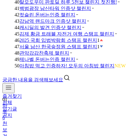
40
탈모도우미 판토딜 하루 5천보 챌린지 첫진행!
41
백범광장 남산타워 인증샷 챌린지
42
컷슬린 돈버는인증 챌린지
43
강남역 랜드마크 인증샷 챌린지
44
캐시딜의 발견 인증샷 챌린지
45
김제 황금 트래블 자전거 여행 스탬프 챌린지
46
2025 국회 입법박람회 스탬프 챌린지
1
47
서울 남산 한국숲정원 스탬프 챌린지
1
48
관악강감찬축제 챌린지
49
제나벨 돈버는인증 챌린지
50
아침밥 먹고 인증하자! 모두의 아침밥 챌린지
NEW
궁금한 내용을 검색해보세요
즐겨찾기
01
전체
하
인기글
루
공지
6
천
보