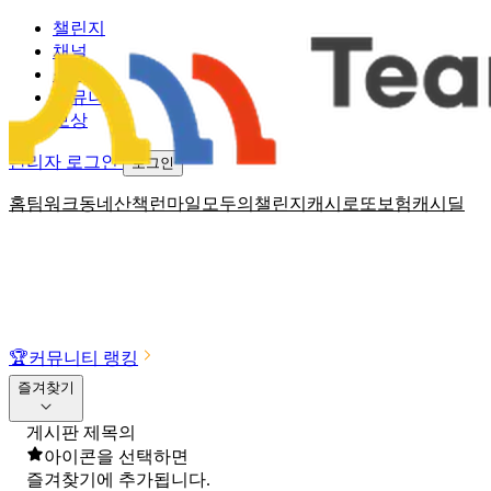
챌린지
채널
소식
커뮤니티
보상
관리자 로그인
로그인
홈
팀워크
동네산책
런마일
모두의챌린지
캐시로또
보험
캐시딜
🏆
커뮤니티 랭킹
즐겨찾기
게시판 제목의
아이콘을 선택하면
즐겨찾기에 추가됩니다.