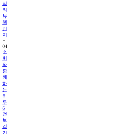
식
리
뷰
챌
린
지
04
소
휘
와
함
께
하
는
하
루
6
천
보
걷
기