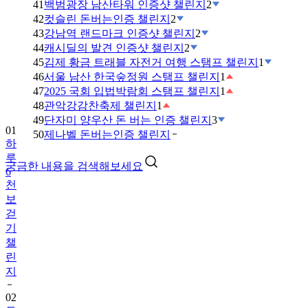
41
백범광장 남산타워 인증샷 챌린지
2
42
컷슬린 돈버는인증 챌린지
2
43
강남역 랜드마크 인증샷 챌린지
2
44
캐시딜의 발견 인증샷 챌린지
2
45
김제 황금 트래블 자전거 여행 스탬프 챌린지
1
46
서울 남산 한국숲정원 스탬프 챌린지
1
47
2025 국회 입법박람회 스탬프 챌린지
1
48
관악강감찬축제 챌린지
1
49
단자미 양우산 돈 버는 인증 챌린지
3
01
50
제나벨 돈버는인증 챌린지
하
루
궁금한 내용을 검색해보세요
6
천
보
걷
기
챌
린
지
02