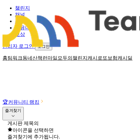
챌린지
채널
소식
커뮤니티
보상
관리자 로그인
로그인
홈
팀워크
동네산책
런마일
모두의챌린지
캐시로또
보험
캐시딜
🏆
커뮤니티 랭킹
즐겨찾기
게시판 제목의
아이콘을 선택하면
즐겨찾기에 추가됩니다.