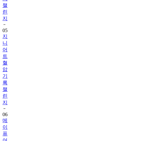
챌
린
지
05
지
니
어
트
혈
압
기
록
챌
린
지
06
메
이
퓨
어