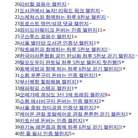
20
리비힐 걸음수 챌린지
21
도서관에서 놀자! 리워드 워크 챌린지
22
스케쳐스와 함께하는 하루 8천보 챌린지
23
트로스트 명언/성경 댓글 챌린지
24
와이드어웨이크 돈버는 인증 챌린지
11
25
구스투스 걸음수 챌린지
1
26
서울 별마당 도서관 인증샷 챌린지
1
27
락토페린과 함께하는 하루 5천보 챌린지!
28
한국마라톤협회 공인 런닝화 하루 5천보 걷기 챌린지!
29
탈모도우미 판토딜 하루 5천보 챌린지 첫진행!
5
30
동백국밥과 함께 하는 하루 6천보 걷기 챌린지!
1
31
소휘 푸룬구미 돈버는 인증 챌린지!
1
32
부산북항 힐링해봄 챌린지
1
33
해파랑길 스탬프 챌린지
1
34
오메가메 갱상도 3산 3색 트레킹 챌린지
9
35
소휘 애사비구미 돈버는 인증 챌린지
2
36
서울 중랑 장미공원 인증샷 챌린지
2
37
케어온 관절 토탈케어로 관절 튼튼한 걷기 챌린지
1
38
키토선생 돈버는 인증 챌린지
1
39
유기농 레몬즙과 함께 하루 6천보 걷기 챌린지!
1
40
한 줄 필사 인증 챌린지
5