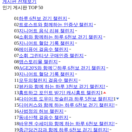
게시판 전체보기
인기 게시판 TOP 50
01
하루 6천보 걷기 챌린지
02
트로스트와 함께하는 인증샷 챌린지
03
지니어트 음식 리뷰 챌린지
04
소휘와 함께하는 하루 6천보 걷기 챌린지
05
지니어트 혈압 기록 챌린지
06
메이퓨어 걸음수 챌린지
07
소휘 그린티샷 구매인증 챌린지
08
앱스토리몰 챌린지
09
AGE20'S와 함께♡하루 6천보 걷기 챌린지
10
지니어트 혈당 기록 챌린지
11
모두의챌린지 걸음수 챌린지
12
뷰카와 함께 하는 하루 3천보 걷기 챌린지!
13
홈트하고 포인트 받기! 캐시홈트 챌린지
1
14
다이어트 도우미 컷슬린과 하루 5천보 챌린지!
1
15
디어커스와 함께 하는 하루 6천보 걷기 챌린지!
16
사법정의 허브 챌린지
17
동네산책 걸음수 챌린지
18
바우젠 수세미와 함께 하는 하루 6천보 챌린지!
19
종근당건강과 함께 하루 6천보 걷기 챌린지!