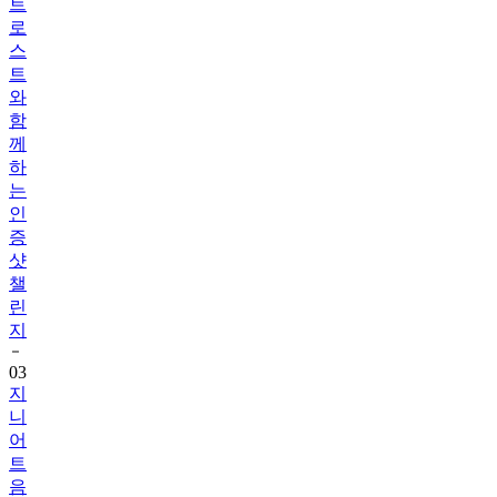
트
로
스
트
와
함
께
하
는
인
증
샷
챌
린
지
03
지
니
어
트
음