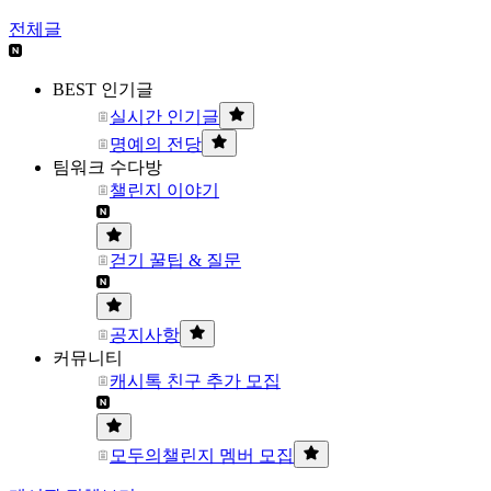
전체글
BEST 인기글
실시간 인기글
명예의 전당
팀워크 수다방
챌린지 이야기
걷기 꿀팁 & 질문
공지사항
커뮤니티
캐시톡 친구 추가 모집
모두의챌린지 멤버 모집