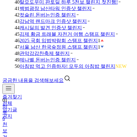
40
탈모도우미 판토딜 하루 5천보 챌린지 첫진행!
41
백범광장 남산타워 인증샷 챌린지
42
컷슬린 돈버는인증 챌린지
43
강남역 랜드마크 인증샷 챌린지
44
캐시딜의 발견 인증샷 챌린지
45
김제 황금 트래블 자전거 여행 스탬프 챌린지
46
2025 국회 입법박람회 스탬프 챌린지
1
47
서울 남산 한국숲정원 스탬프 챌린지
1
48
관악강감찬축제 챌린지
49
제나벨 돈버는인증 챌린지
50
아침밥 먹고 인증하자! 모두의 아침밥 챌린지
NEW
궁금한 내용을 검색해보세요
즐겨찾기
01
전체
하
인기글
루
공지
6
천
보