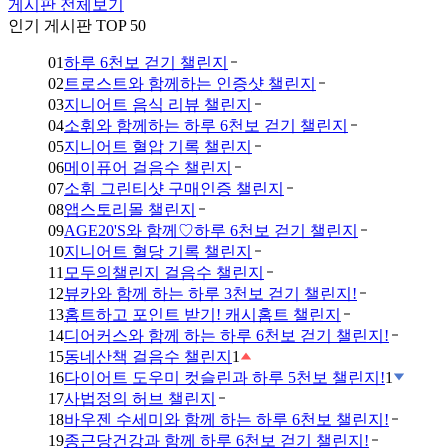
게시판 전체보기
인기 게시판 TOP 50
01
하루 6천보 걷기 챌린지
02
트로스트와 함께하는 인증샷 챌린지
03
지니어트 음식 리뷰 챌린지
04
소휘와 함께하는 하루 6천보 걷기 챌린지
05
지니어트 혈압 기록 챌린지
06
메이퓨어 걸음수 챌린지
07
소휘 그린티샷 구매인증 챌린지
08
앱스토리몰 챌린지
09
AGE20'S와 함께♡하루 6천보 걷기 챌린지
10
지니어트 혈당 기록 챌린지
11
모두의챌린지 걸음수 챌린지
12
뷰카와 함께 하는 하루 3천보 걷기 챌린지!
13
홈트하고 포인트 받기! 캐시홈트 챌린지
14
디어커스와 함께 하는 하루 6천보 걷기 챌린지!
15
동네산책 걸음수 챌린지
1
16
다이어트 도우미 컷슬린과 하루 5천보 챌린지!
1
17
사법정의 허브 챌린지
18
바우젠 수세미와 함께 하는 하루 6천보 챌린지!
19
종근당건강과 함께 하루 6천보 걷기 챌린지!