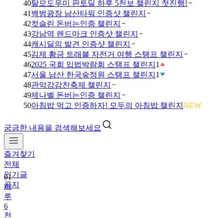
40
탈모도우미 판토딜 하루 5천보 챌린지 첫진행!
41
백범광장 남산타워 인증샷 챌린지
42
컷슬린 돈버는인증 챌린지
43
강남역 랜드마크 인증샷 챌린지
44
캐시딜의 발견 인증샷 챌린지
45
김제 황금 트래블 자전거 여행 스탬프 챌린지
46
2025 국회 입법박람회 스탬프 챌린지
1
47
서울 남산 한국숲정원 스탬프 챌린지
1
48
관악강감찬축제 챌린지
49
제나벨 돈버는인증 챌린지
50
아침밥 먹고 인증하자! 모두의 아침밥 챌린지
NEW
궁금한 내용을 검색해보세요
즐겨찾기
01
전체
하
인기글
루
공지
6
천
보