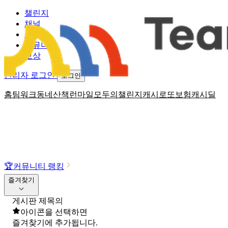
챌린지
채널
소식
커뮤니티
보상
관리자 로그인
로그인
홈
팀워크
동네산책
런마일
모두의챌린지
캐시로또
보험
캐시딜
🏆
커뮤니티 랭킹
즐겨찾기
게시판 제목의
아이콘을 선택하면
즐겨찾기에 추가됩니다.