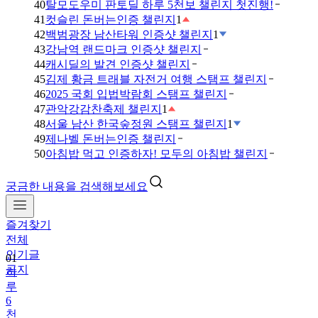
40
탈모도우미 판토딜 하루 5천보 챌린지 첫진행!
41
컷슬린 돈버는인증 챌린지
1
42
백범광장 남산타워 인증샷 챌린지
1
43
강남역 랜드마크 인증샷 챌린지
44
캐시딜의 발견 인증샷 챌린지
45
김제 황금 트래블 자전거 여행 스탬프 챌린지
46
2025 국회 입법박람회 스탬프 챌린지
47
관악강감찬축제 챌린지
1
48
서울 남산 한국숲정원 스탬프 챌린지
1
49
제나벨 돈버는인증 챌린지
50
아침밥 먹고 인증하자! 모두의 아침밥 챌린지
궁금한 내용을 검색해보세요
즐겨찾기
01
전체
하
인기글
루
공지
6
천
보