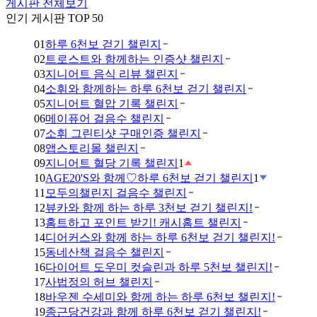
게시판 전체보기
인기 게시판 TOP 50
01
하루 6천보 걷기 챌린지
02
트로스트와 함께하는 인증샷 챌린지
03
지니어트 음식 리뷰 챌린지
04
소휘와 함께하는 하루 6천보 걷기 챌린지
05
지니어트 혈압 기록 챌린지
06
메이퓨어 걸음수 챌린지
07
소휘 그린티샷 구매인증 챌린지
08
앱스토리몰 챌린지
09
지니어트 혈당 기록 챌린지
1
10
AGE20'S와 함께♡하루 6천보 걷기 챌린지
1
11
모두의챌린지 걸음수 챌린지
12
뷰카와 함께 하는 하루 3천보 걷기 챌린지!
13
홈트하고 포인트 받기! 캐시홈트 챌린지
14
디어커스와 함께 하는 하루 6천보 걷기 챌린지!
15
동네산책 걸음수 챌린지
16
다이어트 도우미 컷슬린과 하루 5천보 챌린지!
17
사법정의 허브 챌린지
18
바우젠 수세미와 함께 하는 하루 6천보 챌린지!
19
종근당건강과 함께 하루 6천보 걷기 챌린지!