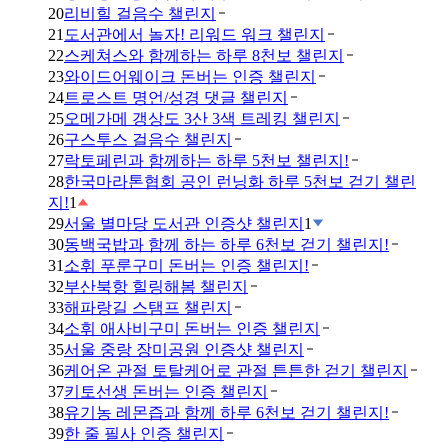
20
리비힐 걸음수 챌린지
21
도서관에서 놀자! 리워드 워크 챌린지
22
스케쳐스와 함께하는 하루 8천보 챌린지
23
와이드어웨이크 돈버는 인증 챌린지
24
트로스트 명언/성경 댓글 챌린지
25
오메가메 갱상도 3산 3색 트레킹 챌린지
26
구스투스 걸음수 챌린지
27
락토페린과 함께하는 하루 5천보 챌린지!
28
한국마라톤협회 공인 런닝화 하루 5천보 걷기 챌린
지!
1
29
서울 별마당 도서관 인증샷 챌린지
1
30
동백국밥과 함께 하는 하루 6천보 걷기 챌린지!
31
소휘 푸룬구미 돈버는 인증 챌린지!
32
부산북항 힐링해봄 챌린지
33
해파랑길 스탬프 챌린지
34
소휘 애사비구미 돈버는 인증 챌린지
35
서울 중랑 장미공원 인증샷 챌린지
36
케어온 관절 토탈케어로 관절 튼튼한 걷기 챌린지
37
키토선생 돈버는 인증 챌린지
38
유기농 레몬즙과 함께 하루 6천보 걷기 챌린지!
39
한 줄 필사 인증 챌린지