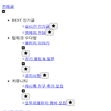
전체글
BEST 인기글
실시간 인기글
명예의 전당
팀워크 수다방
챌린지 이야기
걷기 꿀팁 & 질문
공지사항
커뮤니티
캐시톡 친구 추가 모집
모두의챌린지 멤버 모집