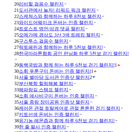
20
리비힐 걸음수 챌린지
21
도서관에서 놀자! 리워드 워크 챌린지
22
스케쳐스와 함께하는 하루 8천보 챌린지
23
와이드어웨이크 돈버는 인증 챌린지
24
트로스트 명언/성경 댓글 챌린지
25
오메가메 갱상도 3산 3색 트레킹 챌린지
26
구스투스 걸음수 챌린지
27
락토페린과 함께하는 하루 5천보 챌린지!
28
한국마라톤협회 공인 런닝화 하루 5천보 걷기 챌린지!
29
동백국밥과 함께 하는 하루 6천보 걷기 챌린지!
1
30
소휘 푸룬구미 돈버는 인증 챌린지!
1
31
서울 별마당 도서관 인증샷 챌린지
2
32
부산북항 힐링해봄 챌린지
33
해파랑길 스탬프 챌린지
34
소휘 애사비구미 돈버는 인증 챌린지
35
서울 중랑 장미공원 인증샷 챌린지
36
케어온 관절 토탈케어로 관절 튼튼한 걷기 챌린지
37
키토선생 돈버는 인증 챌린지
38
유기농 레몬즙과 함께 하루 6천보 걷기 챌린지!
39
한 줄 필사 인증 챌린지