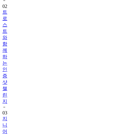
트
로
스
트
와
함
께
하
는
인
증
샷
챌
린
지
03
지
니
어
트
음