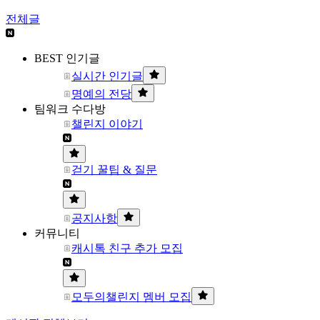
전체글
BEST 인기글
실시간 인기글
명예의 전당
팀워크 수다방
챌린지 이야기
걷기 꿀팁 & 질문
공지사항
커뮤니티
캐시톡 친구 추가 모집
모두의챌린지 멤버 모집