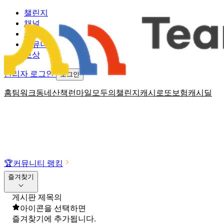
챌린지
채널
소식
커뮤니티
보상
관리자 로그인
로그인
홈
팀워크
동네산책
런마일
모두의챌린지
캐시로또
보험
캐시딜
🏆
커뮤니티 랭킹
즐겨찾기
게시판 제목의
아이콘을 선택하면
즐겨찾기에 추가됩니다.