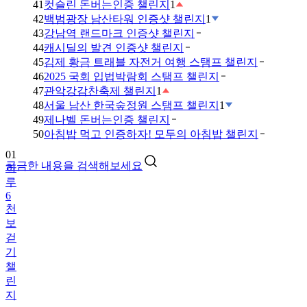
41
컷슬린 돈버는인증 챌린지
1
42
백범광장 남산타워 인증샷 챌린지
1
43
강남역 랜드마크 인증샷 챌린지
44
캐시딜의 발견 인증샷 챌린지
45
김제 황금 트래블 자전거 여행 스탬프 챌린지
46
2025 국회 입법박람회 스탬프 챌린지
47
관악강감찬축제 챌린지
1
48
서울 남산 한국숲정원 스탬프 챌린지
1
49
제나벨 돈버는인증 챌린지
01
50
아침밥 먹고 인증하자! 모두의 아침밥 챌린지
하
루
궁금한 내용을 검색해보세요
6
천
보
걷
기
챌
린
지
02