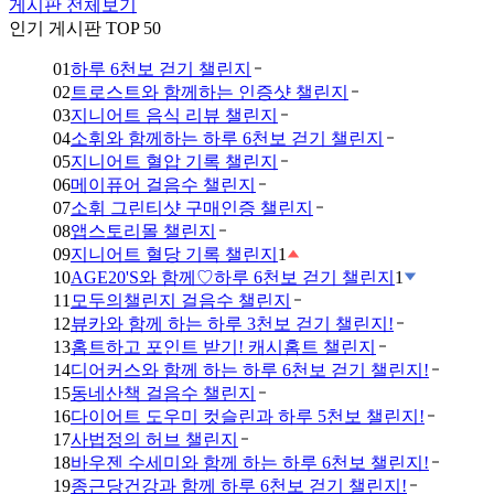
게시판 전체보기
인기 게시판 TOP 50
01
하루 6천보 걷기 챌린지
02
트로스트와 함께하는 인증샷 챌린지
03
지니어트 음식 리뷰 챌린지
04
소휘와 함께하는 하루 6천보 걷기 챌린지
05
지니어트 혈압 기록 챌린지
06
메이퓨어 걸음수 챌린지
07
소휘 그린티샷 구매인증 챌린지
08
앱스토리몰 챌린지
09
지니어트 혈당 기록 챌린지
1
10
AGE20'S와 함께♡하루 6천보 걷기 챌린지
1
11
모두의챌린지 걸음수 챌린지
12
뷰카와 함께 하는 하루 3천보 걷기 챌린지!
13
홈트하고 포인트 받기! 캐시홈트 챌린지
14
디어커스와 함께 하는 하루 6천보 걷기 챌린지!
15
동네산책 걸음수 챌린지
16
다이어트 도우미 컷슬린과 하루 5천보 챌린지!
17
사법정의 허브 챌린지
18
바우젠 수세미와 함께 하는 하루 6천보 챌린지!
19
종근당건강과 함께 하루 6천보 걷기 챌린지!