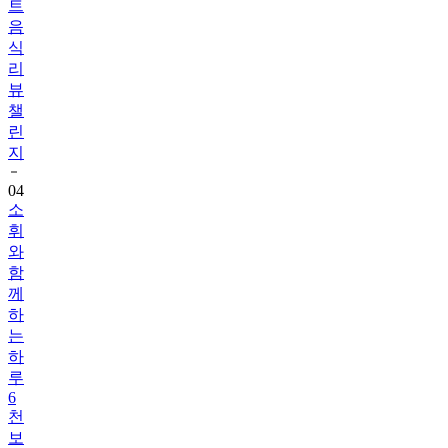
식
리
뷰
챌
린
지
04
소
휘
와
함
께
하
는
하
루
6
천
보
걷
기