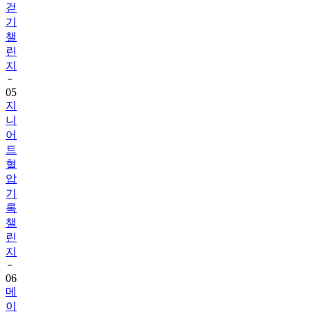
챌
린
지
05
지
니
어
트
혈
압
기
록
챌
린
지
06
메
이
퓨
어