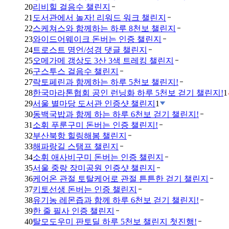
20
리비힐 걸음수 챌린지
21
도서관에서 놀자! 리워드 워크 챌린지
22
스케쳐스와 함께하는 하루 8천보 챌린지
23
와이드어웨이크 돈버는 인증 챌린지
24
트로스트 명언/성경 댓글 챌린지
25
오메가메 갱상도 3산 3색 트레킹 챌린지
26
구스투스 걸음수 챌린지
27
락토페린과 함께하는 하루 5천보 챌린지!
28
한국마라톤협회 공인 런닝화 하루 5천보 걷기 챌린지!
1
29
서울 별마당 도서관 인증샷 챌린지
1
30
동백국밥과 함께 하는 하루 6천보 걷기 챌린지!
31
소휘 푸룬구미 돈버는 인증 챌린지!
32
부산북항 힐링해봄 챌린지
33
해파랑길 스탬프 챌린지
34
소휘 애사비구미 돈버는 인증 챌린지
35
서울 중랑 장미공원 인증샷 챌린지
36
케어온 관절 토탈케어로 관절 튼튼한 걷기 챌린지
37
키토선생 돈버는 인증 챌린지
38
유기농 레몬즙과 함께 하루 6천보 걷기 챌린지!
39
한 줄 필사 인증 챌린지
40
탈모도우미 판토딜 하루 5천보 챌린지 첫진행!