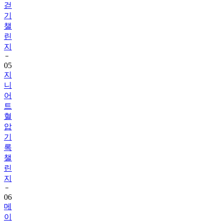
챌
린
지
05
지
니
어
트
혈
압
기
록
챌
린
지
06
메
이
퓨
어