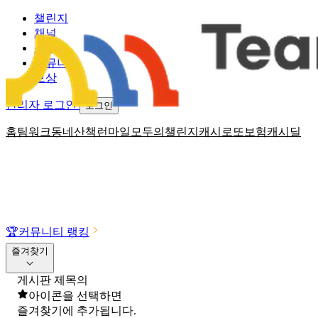
챌린지
채널
소식
커뮤니티
보상
관리자 로그인
로그인
홈
팀워크
동네산책
런마일
모두의챌린지
캐시로또
보험
캐시딜
🏆
커뮤니티 랭킹
즐겨찾기
게시판 제목의
아이콘을 선택하면
즐겨찾기에 추가됩니다.