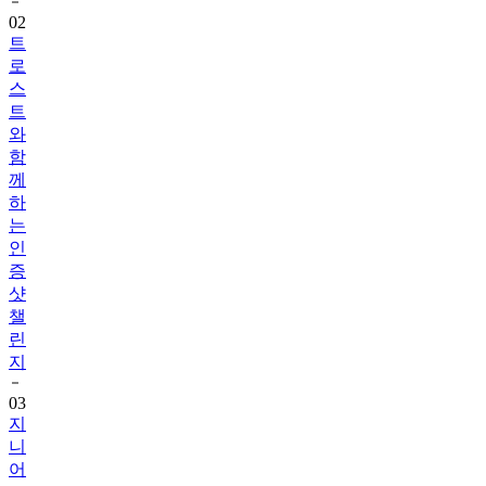
트
로
스
트
와
함
께
하
는
인
증
샷
챌
린
지
03
지
니
어
트
음