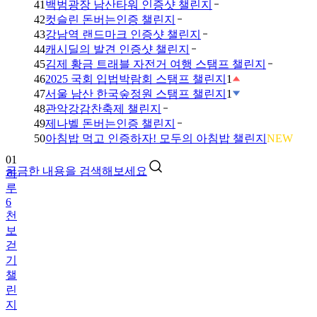
41
백범광장 남산타워 인증샷 챌린지
42
컷슬린 돈버는인증 챌린지
43
강남역 랜드마크 인증샷 챌린지
44
캐시딜의 발견 인증샷 챌린지
45
김제 황금 트래블 자전거 여행 스탬프 챌린지
46
2025 국회 입법박람회 스탬프 챌린지
1
47
서울 남산 한국숲정원 스탬프 챌린지
1
48
관악강감찬축제 챌린지
49
제나벨 돈버는인증 챌린지
01
50
아침밥 먹고 인증하자! 모두의 아침밥 챌린지
NEW
하
루
궁금한 내용을 검색해보세요
6
천
보
걷
기
챌
린
지
02