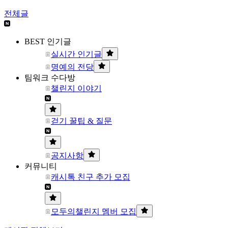
전체글
BEST 인기글
실시간 인기글
명예의 전당
팀워크 수다방
챌린지 이야기
걷기 꿀팁 & 질문
공지사항
커뮤니티
캐시톡 친구 추가 모집
모두의챌린지 멤버 모집