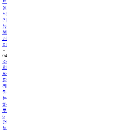
식
리
뷰
챌
린
지
04
소
휘
와
함
께
하
는
하
루
6
천
보
걷
기