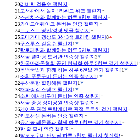
20
리비힐 걸음수 챌린지
21
도서관에서 놀자! 리워드 워크 챌린지
22
스케쳐스와 함께하는 하루 8천보 챌린지
23
와이드어웨이크 돈버는 인증 챌린지
24
트로스트 명언/성경 댓글 챌린지
25
오메가메 갱상도 3산 3색 트레킹 챌린지
8
26
구스투스 걸음수 챌린지
1
27
락토페린과 함께하는 하루 5천보 챌린지!
28
서울 별마당 도서관 인증샷 챌린지
2
29
한국마라톤협회 공인 런닝화 하루 5천보 걷기 챌린지!
1
30
동백국밥과 함께 하는 하루 6천보 걷기 챌린지!
1
31
소휘 푸룬구미 돈버는 인증 챌린지!
1
32
부산북항 힐링해봄 챌린지
1
33
해파랑길 스탬프 챌린지
1
34
소휘 애사비구미 돈버는 인증 챌린지
35
서울 중랑 장미공원 인증샷 챌린지
36
케어온 관절 토탈케어로 관절 튼튼한 걷기 챌린지
37
키토선생 돈버는 인증 챌린지
38
유기농 레몬즙과 함께 하루 6천보 걷기 챌린지!
39
한 줄 필사 인증 챌린지
40
탈모도우미 판토딜 하루 5천보 챌린지 첫진행!