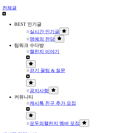
전체글
BEST 인기글
실시간 인기글
명예의 전당
팀워크 수다방
챌린지 이야기
걷기 꿀팁 & 질문
공지사항
커뮤니티
캐시톡 친구 추가 모집
모두의챌린지 멤버 모집