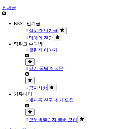
전체글
BEST 인기글
실시간 인기글
명예의 전당
팀워크 수다방
챌린지 이야기
걷기 꿀팁 & 질문
공지사항
커뮤니티
캐시톡 친구 추가 모집
모두의챌린지 멤버 모집