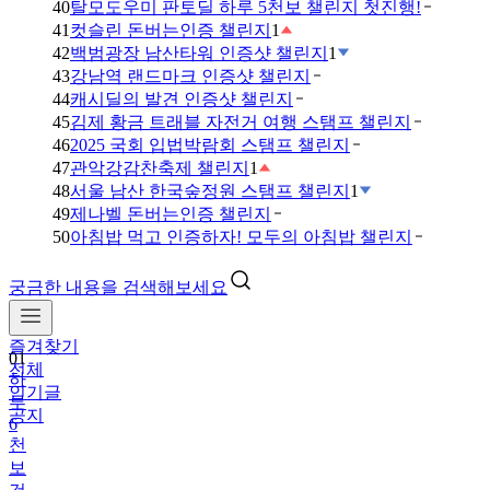
40
탈모도우미 판토딜 하루 5천보 챌린지 첫진행!
41
컷슬린 돈버는인증 챌린지
1
42
백범광장 남산타워 인증샷 챌린지
1
43
강남역 랜드마크 인증샷 챌린지
44
캐시딜의 발견 인증샷 챌린지
45
김제 황금 트래블 자전거 여행 스탬프 챌린지
46
2025 국회 입법박람회 스탬프 챌린지
47
관악강감찬축제 챌린지
1
48
서울 남산 한국숲정원 스탬프 챌린지
1
49
제나벨 돈버는인증 챌린지
50
아침밥 먹고 인증하자! 모두의 아침밥 챌린지
궁금한 내용을 검색해보세요
즐겨찾기
01
전체
하
인기글
루
공지
6
천
보