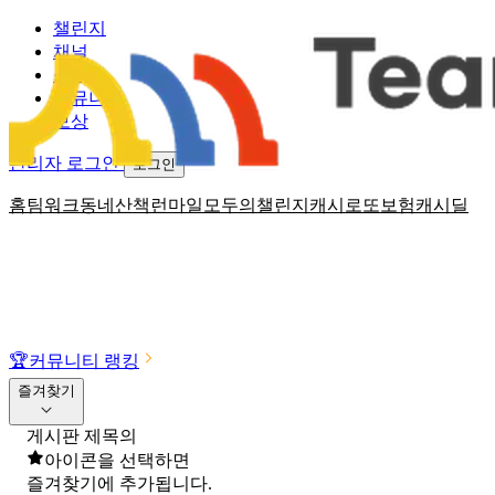
챌린지
채널
소식
커뮤니티
보상
관리자 로그인
로그인
홈
팀워크
동네산책
런마일
모두의챌린지
캐시로또
보험
캐시딜
🏆
커뮤니티 랭킹
즐겨찾기
게시판 제목의
아이콘을 선택하면
즐겨찾기에 추가됩니다.