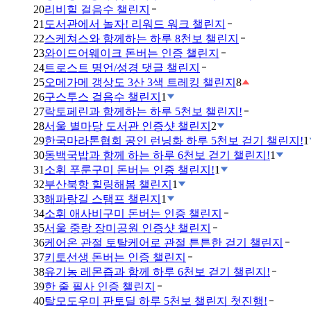
20
리비힐 걸음수 챌린지
21
도서관에서 놀자! 리워드 워크 챌린지
22
스케쳐스와 함께하는 하루 8천보 챌린지
23
와이드어웨이크 돈버는 인증 챌린지
24
트로스트 명언/성경 댓글 챌린지
25
오메가메 갱상도 3산 3색 트레킹 챌린지
8
26
구스투스 걸음수 챌린지
1
27
락토페린과 함께하는 하루 5천보 챌린지!
28
서울 별마당 도서관 인증샷 챌린지
2
29
한국마라톤협회 공인 런닝화 하루 5천보 걷기 챌린지!
1
30
동백국밥과 함께 하는 하루 6천보 걷기 챌린지!
1
31
소휘 푸룬구미 돈버는 인증 챌린지!
1
32
부산북항 힐링해봄 챌린지
1
33
해파랑길 스탬프 챌린지
1
34
소휘 애사비구미 돈버는 인증 챌린지
35
서울 중랑 장미공원 인증샷 챌린지
36
케어온 관절 토탈케어로 관절 튼튼한 걷기 챌린지
37
키토선생 돈버는 인증 챌린지
38
유기농 레몬즙과 함께 하루 6천보 걷기 챌린지!
39
한 줄 필사 인증 챌린지
40
탈모도우미 판토딜 하루 5천보 챌린지 첫진행!