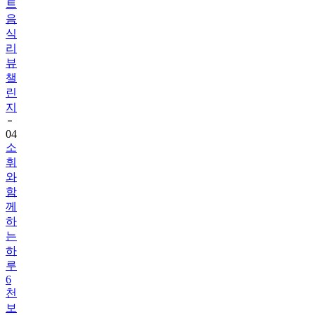
식
리
뷰
챌
린
지
04
소
휘
와
함
께
하
는
하
루
6
천
보
걷
기