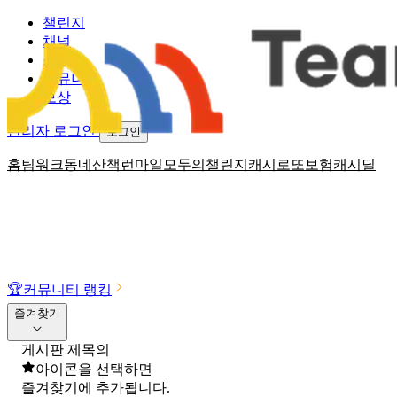
챌린지
채널
소식
커뮤니티
보상
관리자 로그인
로그인
홈
팀워크
동네산책
런마일
모두의챌린지
캐시로또
보험
캐시딜
🏆
커뮤니티 랭킹
즐겨찾기
게시판 제목의
아이콘을 선택하면
즐겨찾기에 추가됩니다.