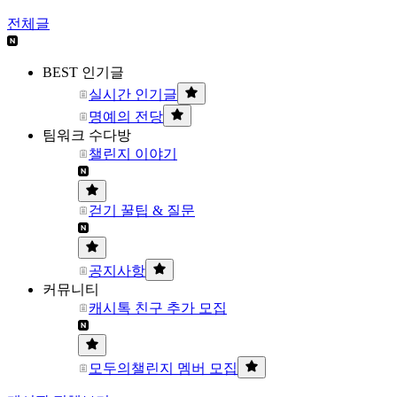
전체글
BEST 인기글
실시간 인기글
명예의 전당
팀워크 수다방
챌린지 이야기
걷기 꿀팁 & 질문
공지사항
커뮤니티
캐시톡 친구 추가 모집
모두의챌린지 멤버 모집