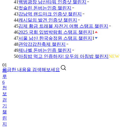
41
백범광장 남산타워 인증샷 챌린지
42
컷슬린 돈버는인증 챌린지
43
강남역 랜드마크 인증샷 챌린지
44
캐시딜의 발견 인증샷 챌린지
45
김제 황금 트래블 자전거 여행 스탬프 챌린지
46
2025 국회 입법박람회 스탬프 챌린지
1
47
서울 남산 한국숲정원 스탬프 챌린지
1
48
관악강감찬축제 챌린지
49
제나벨 돈버는인증 챌린지
01
50
아침밥 먹고 인증하자! 모두의 아침밥 챌린지
NEW
하
루
궁금한 내용을 검색해보세요
6
천
보
걷
기
챌
린
지
02