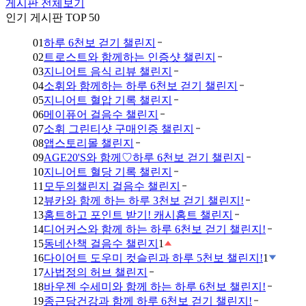
게시판 전체보기
인기 게시판 TOP 50
01
하루 6천보 걷기 챌린지
02
트로스트와 함께하는 인증샷 챌린지
03
지니어트 음식 리뷰 챌린지
04
소휘와 함께하는 하루 6천보 걷기 챌린지
05
지니어트 혈압 기록 챌린지
06
메이퓨어 걸음수 챌린지
07
소휘 그린티샷 구매인증 챌린지
08
앱스토리몰 챌린지
09
AGE20'S와 함께♡하루 6천보 걷기 챌린지
10
지니어트 혈당 기록 챌린지
11
모두의챌린지 걸음수 챌린지
12
뷰카와 함께 하는 하루 3천보 걷기 챌린지!
13
홈트하고 포인트 받기! 캐시홈트 챌린지
14
디어커스와 함께 하는 하루 6천보 걷기 챌린지!
15
동네산책 걸음수 챌린지
1
16
다이어트 도우미 컷슬린과 하루 5천보 챌린지!
1
17
사법정의 허브 챌린지
18
바우젠 수세미와 함께 하는 하루 6천보 챌린지!
19
종근당건강과 함께 하루 6천보 걷기 챌린지!