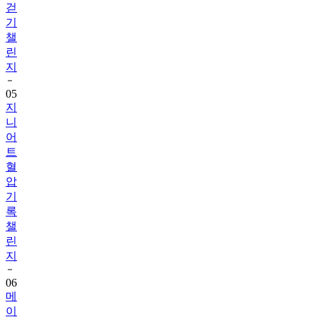
챌
린
지
05
지
니
어
트
혈
압
기
록
챌
린
지
06
메
이
퓨
어