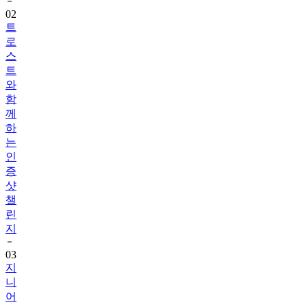
트
로
스
트
와
함
께
하
는
인
증
샷
챌
린
지
03
지
니
어
트
음