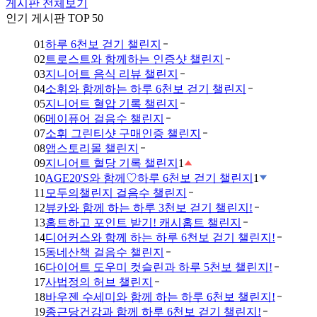
게시판 전체보기
인기 게시판 TOP 50
01
하루 6천보 걷기 챌린지
02
트로스트와 함께하는 인증샷 챌린지
03
지니어트 음식 리뷰 챌린지
04
소휘와 함께하는 하루 6천보 걷기 챌린지
05
지니어트 혈압 기록 챌린지
06
메이퓨어 걸음수 챌린지
07
소휘 그린티샷 구매인증 챌린지
08
앱스토리몰 챌린지
09
지니어트 혈당 기록 챌린지
1
10
AGE20'S와 함께♡하루 6천보 걷기 챌린지
1
11
모두의챌린지 걸음수 챌린지
12
뷰카와 함께 하는 하루 3천보 걷기 챌린지!
13
홈트하고 포인트 받기! 캐시홈트 챌린지
14
디어커스와 함께 하는 하루 6천보 걷기 챌린지!
15
동네산책 걸음수 챌린지
16
다이어트 도우미 컷슬린과 하루 5천보 챌린지!
17
사법정의 허브 챌린지
18
바우젠 수세미와 함께 하는 하루 6천보 챌린지!
19
종근당건강과 함께 하루 6천보 걷기 챌린지!