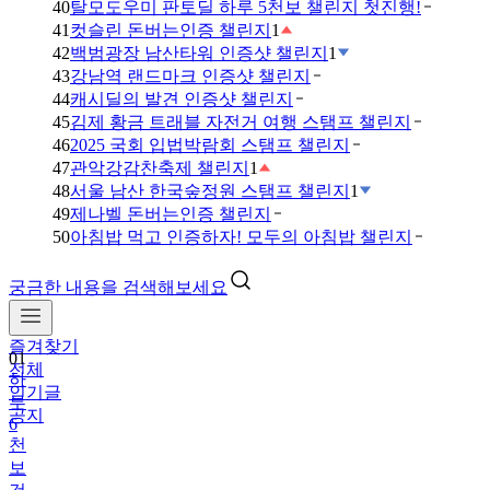
40
탈모도우미 판토딜 하루 5천보 챌린지 첫진행!
41
컷슬린 돈버는인증 챌린지
1
42
백범광장 남산타워 인증샷 챌린지
1
43
강남역 랜드마크 인증샷 챌린지
44
캐시딜의 발견 인증샷 챌린지
45
김제 황금 트래블 자전거 여행 스탬프 챌린지
46
2025 국회 입법박람회 스탬프 챌린지
47
관악강감찬축제 챌린지
1
48
서울 남산 한국숲정원 스탬프 챌린지
1
49
제나벨 돈버는인증 챌린지
50
아침밥 먹고 인증하자! 모두의 아침밥 챌린지
궁금한 내용을 검색해보세요
즐겨찾기
01
전체
하
인기글
루
공지
6
천
보