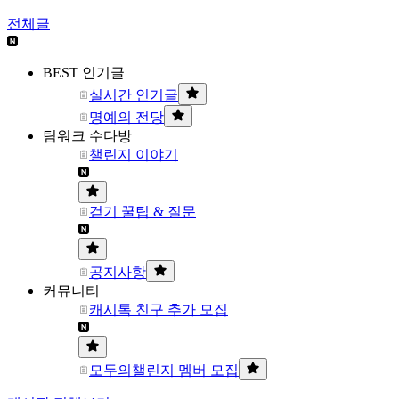
전체글
BEST 인기글
실시간 인기글
명예의 전당
팀워크 수다방
챌린지 이야기
걷기 꿀팁 & 질문
공지사항
커뮤니티
캐시톡 친구 추가 모집
모두의챌린지 멤버 모집