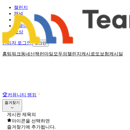
챌린지
채널
소식
커뮤니티
보상
관리자 로그인
로그인
홈
팀워크
동네산책
런마일
모두의챌린지
캐시로또
보험
캐시딜
🏆
커뮤니티 랭킹
즐겨찾기
게시판 제목의
아이콘을 선택하면
즐겨찾기에 추가됩니다.