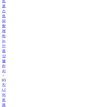
트
로
스
트
와
함
께
하
는
인
증
샷
챌
린
지
03
지
니
어
트
음