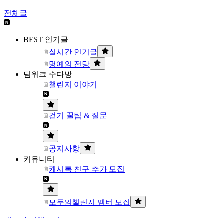
전체글
BEST 인기글
실시간 인기글
명예의 전당
팀워크 수다방
챌린지 이야기
걷기 꿀팁 & 질문
공지사항
커뮤니티
캐시톡 친구 추가 모집
모두의챌린지 멤버 모집