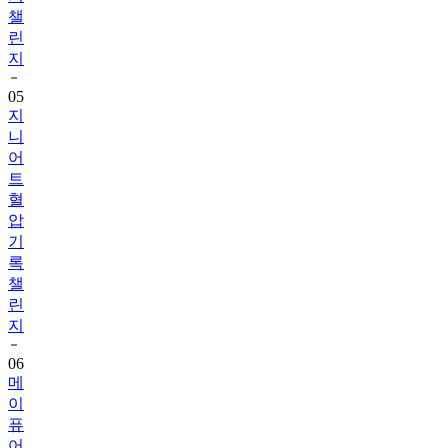
챌
린
지
05
지
니
어
트
혈
압
기
록
챌
린
지
06
메
이
퓨
어