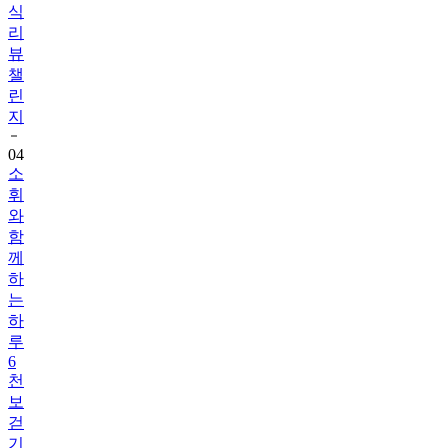
식
리
뷰
챌
린
지
04
소
휘
와
함
께
하
는
하
루
6
천
보
걷
기