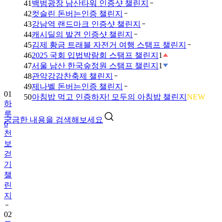
41
백범광장 남산타워 인증샷 챌린지
42
컷슬린 돈버는인증 챌린지
43
강남역 랜드마크 인증샷 챌린지
44
캐시딜의 발견 인증샷 챌린지
45
김제 황금 트래블 자전거 여행 스탬프 챌린지
46
2025 국회 입법박람회 스탬프 챌린지
1
47
서울 남산 한국숲정원 스탬프 챌린지
1
48
관악강감찬축제 챌린지
49
제나벨 돈버는인증 챌린지
01
50
아침밥 먹고 인증하자! 모두의 아침밥 챌린지
NEW
하
루
궁금한 내용을 검색해보세요
6
천
보
걷
기
챌
린
지
02