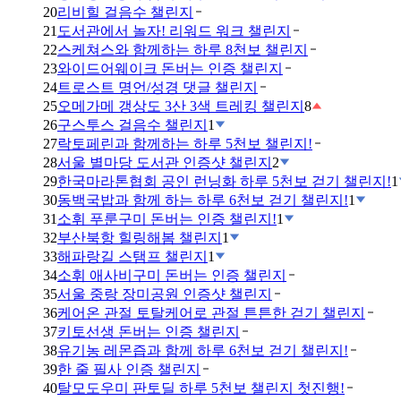
20
리비힐 걸음수 챌린지
21
도서관에서 놀자! 리워드 워크 챌린지
22
스케쳐스와 함께하는 하루 8천보 챌린지
23
와이드어웨이크 돈버는 인증 챌린지
24
트로스트 명언/성경 댓글 챌린지
25
오메가메 갱상도 3산 3색 트레킹 챌린지
8
26
구스투스 걸음수 챌린지
1
27
락토페린과 함께하는 하루 5천보 챌린지!
28
서울 별마당 도서관 인증샷 챌린지
2
29
한국마라톤협회 공인 런닝화 하루 5천보 걷기 챌린지!
1
30
동백국밥과 함께 하는 하루 6천보 걷기 챌린지!
1
31
소휘 푸룬구미 돈버는 인증 챌린지!
1
32
부산북항 힐링해봄 챌린지
1
33
해파랑길 스탬프 챌린지
1
34
소휘 애사비구미 돈버는 인증 챌린지
35
서울 중랑 장미공원 인증샷 챌린지
36
케어온 관절 토탈케어로 관절 튼튼한 걷기 챌린지
37
키토선생 돈버는 인증 챌린지
38
유기농 레몬즙과 함께 하루 6천보 걷기 챌린지!
39
한 줄 필사 인증 챌린지
40
탈모도우미 판토딜 하루 5천보 챌린지 첫진행!