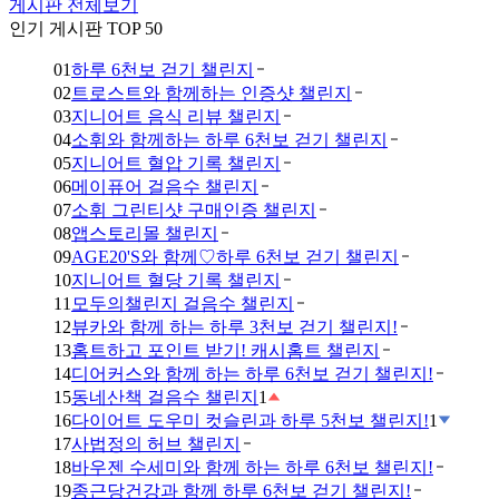
게시판 전체보기
인기 게시판 TOP 50
01
하루 6천보 걷기 챌린지
02
트로스트와 함께하는 인증샷 챌린지
03
지니어트 음식 리뷰 챌린지
04
소휘와 함께하는 하루 6천보 걷기 챌린지
05
지니어트 혈압 기록 챌린지
06
메이퓨어 걸음수 챌린지
07
소휘 그린티샷 구매인증 챌린지
08
앱스토리몰 챌린지
09
AGE20'S와 함께♡하루 6천보 걷기 챌린지
10
지니어트 혈당 기록 챌린지
11
모두의챌린지 걸음수 챌린지
12
뷰카와 함께 하는 하루 3천보 걷기 챌린지!
13
홈트하고 포인트 받기! 캐시홈트 챌린지
14
디어커스와 함께 하는 하루 6천보 걷기 챌린지!
15
동네산책 걸음수 챌린지
1
16
다이어트 도우미 컷슬린과 하루 5천보 챌린지!
1
17
사법정의 허브 챌린지
18
바우젠 수세미와 함께 하는 하루 6천보 챌린지!
19
종근당건강과 함께 하루 6천보 걷기 챌린지!