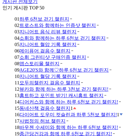
게시판 전체보기
인기 게시판 TOP 50
01
하루 6천보 걷기 챌린지
02
트로스트와 함께하는 인증샷 챌린지
03
지니어트 음식 리뷰 챌린지
04
소휘와 함께하는 하루 6천보 걷기 챌린지
05
지니어트 혈압 기록 챌린지
06
메이퓨어 걸음수 챌린지
07
소휘 그린티샷 구매인증 챌린지
08
앱스토리몰 챌린지
09
AGE20'S와 함께♡하루 6천보 걷기 챌린지
10
지니어트 혈당 기록 챌린지
11
모두의챌린지 걸음수 챌린지
12
뷰카와 함께 하는 하루 3천보 걷기 챌린지!
13
홈트하고 포인트 받기! 캐시홈트 챌린지
14
디어커스와 함께 하는 하루 6천보 걷기 챌린지!
15
동네산책 걸음수 챌린지
1
16
다이어트 도우미 컷슬린과 하루 5천보 챌린지!
1
17
사법정의 허브 챌린지
18
바우젠 수세미와 함께 하는 하루 6천보 챌린지!
19
종근당건강과 함께 하루 6천보 걷기 챌린지!