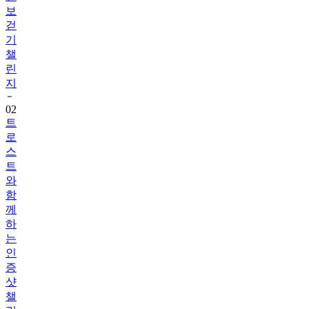
보
걷
기
챌
린
지
02
트
로
스
트
와
함
께
하
는
인
증
샷
챌