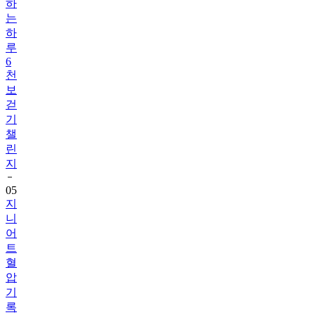
하
는
하
루
6
천
보
걷
기
챌
린
지
05
지
니
어
트
혈
압
기
록