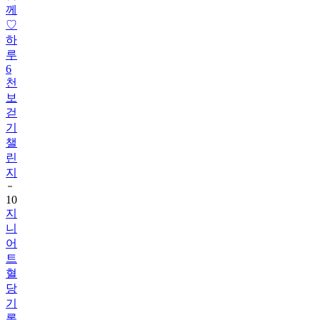
께
♡
하
루
6
천
보
걷
기
챌
린
지
10
지
니
어
트
혈
당
기
록