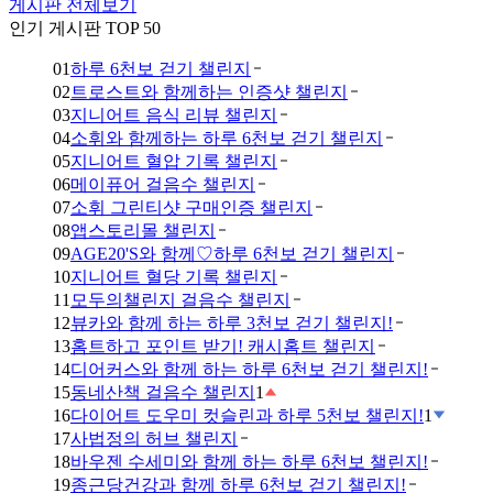
게시판 전체보기
인기 게시판 TOP 50
01
하루 6천보 걷기 챌린지
02
트로스트와 함께하는 인증샷 챌린지
03
지니어트 음식 리뷰 챌린지
04
소휘와 함께하는 하루 6천보 걷기 챌린지
05
지니어트 혈압 기록 챌린지
06
메이퓨어 걸음수 챌린지
07
소휘 그린티샷 구매인증 챌린지
08
앱스토리몰 챌린지
09
AGE20'S와 함께♡하루 6천보 걷기 챌린지
10
지니어트 혈당 기록 챌린지
11
모두의챌린지 걸음수 챌린지
12
뷰카와 함께 하는 하루 3천보 걷기 챌린지!
13
홈트하고 포인트 받기! 캐시홈트 챌린지
14
디어커스와 함께 하는 하루 6천보 걷기 챌린지!
15
동네산책 걸음수 챌린지
1
16
다이어트 도우미 컷슬린과 하루 5천보 챌린지!
1
17
사법정의 허브 챌린지
18
바우젠 수세미와 함께 하는 하루 6천보 챌린지!
19
종근당건강과 함께 하루 6천보 걷기 챌린지!