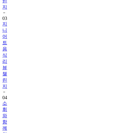
린
지
03
지
니
어
트
음
식
리
뷰
챌
린
지
04
소
휘
와
함
께