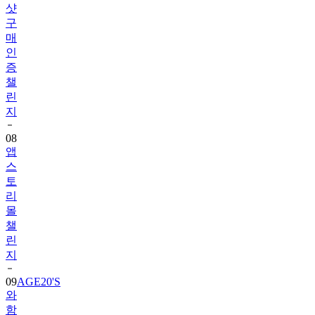
샷
구
매
인
증
챌
린
지
08
앱
스
토
리
몰
챌
린
지
09
AGE20'S
와
함