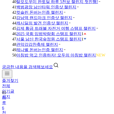
40
탈모도우미 판토딜 하루 5천보 챌린지 첫진행!
41
백범광장 남산타워 인증샷 챌린지
42
컷슬린 돈버는인증 챌린지
43
강남역 랜드마크 인증샷 챌린지
44
캐시딜의 발견 인증샷 챌린지
45
김제 황금 트래블 자전거 여행 스탬프 챌린지
46
2025 국회 입법박람회 스탬프 챌린지
1
47
서울 남산 한국숲정원 스탬프 챌린지
1
48
관악강감찬축제 챌린지
49
제나벨 돈버는인증 챌린지
50
아침밥 먹고 인증하자! 모두의 아침밥 챌린지
NEW
궁금한 내용을 검색해보세요
즐겨찾기
전체
인기글
01
공지
하
루
6
천