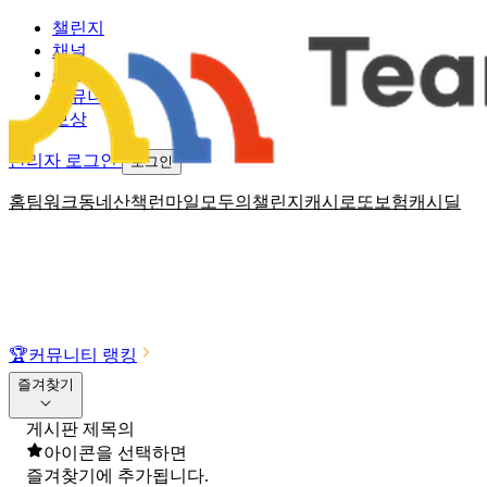
챌린지
채널
소식
커뮤니티
보상
관리자 로그인
로그인
홈
팀워크
동네산책
런마일
모두의챌린지
캐시로또
보험
캐시딜
🏆
커뮤니티 랭킹
즐겨찾기
게시판 제목의
아이콘을 선택하면
즐겨찾기에 추가됩니다.