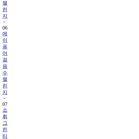
챌
린
지
06
메
이
퓨
어
걸
음
수
챌
린
지
07
소
휘
그
린
티