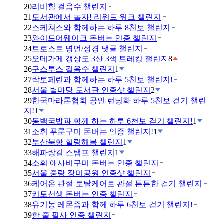
20
리비힐 걸음수 챌린지
21
도서관에서 놀자! 리워드 워크 챌린지
22
스케쳐스와 함께하는 하루 8천보 챌린지
23
와이드어웨이크 돈버는 인증 챌린지
24
트로스트 명언/성경 댓글 챌린지
25
오메가메 갱상도 3산 3색 트레킹 챌린지
8
26
구스투스 걸음수 챌린지
1
27
락토페린과 함께하는 하루 5천보 챌린지!
28
서울 별마당 도서관 인증샷 챌린지
2
29
한국마라톤협회 공인 런닝화 하루 5천보 걷기 챌린
지!
1
30
동백국밥과 함께 하는 하루 6천보 걷기 챌린지!
1
31
소휘 푸룬구미 돈버는 인증 챌린지!
1
32
부산북항 힐링해봄 챌린지
1
33
해파랑길 스탬프 챌린지
1
34
소휘 애사비구미 돈버는 인증 챌린지
35
서울 중랑 장미공원 인증샷 챌린지
36
케어온 관절 토탈케어로 관절 튼튼한 걷기 챌린지
37
키토선생 돈버는 인증 챌린지
38
유기농 레몬즙과 함께 하루 6천보 걷기 챌린지!
39
한 줄 필사 인증 챌린지