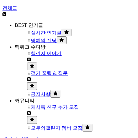
전체글
BEST 인기글
실시간 인기글
명예의 전당
팀워크 수다방
챌린지 이야기
걷기 꿀팁 & 질문
공지사항
커뮤니티
캐시톡 친구 추가 모집
모두의챌린지 멤버 모집