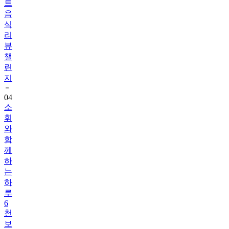
트
음
식
리
뷰
챌
린
지
04
소
휘
와
함
께
하
는
하
루
6
천
보