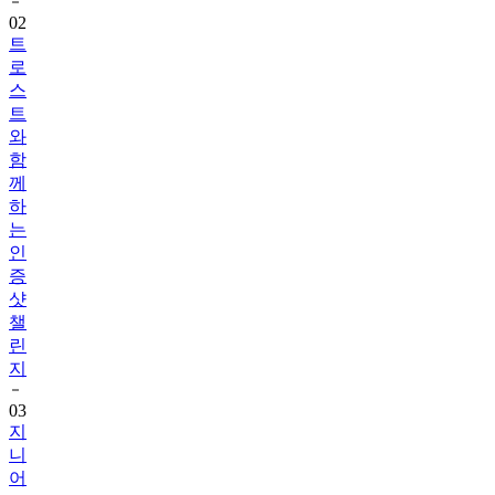
02
트
로
스
트
와
함
께
하
는
인
증
샷
챌
린
지
03
지
니
어