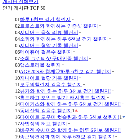
게시판 전체보기
인기 게시판 TOP 50
01
하루 6천보 걷기 챌린지
02
트로스트와 함께하는 인증샷 챌린지
03
지니어트 음식 리뷰 챌린지
04
소휘와 함께하는 하루 6천보 걷기 챌린지
05
지니어트 혈압 기록 챌린지
06
메이퓨어 걸음수 챌린지
07
소휘 그린티샷 구매인증 챌린지
08
앱스토리몰 챌린지
09
AGE20'S와 함께♡하루 6천보 걷기 챌린지
10
지니어트 혈당 기록 챌린지
11
모두의챌린지 걸음수 챌린지
12
뷰카와 함께 하는 하루 3천보 걷기 챌린지!
13
홈트하고 포인트 받기! 캐시홈트 챌린지
14
디어커스와 함께 하는 하루 6천보 걷기 챌린지!
15
동네산책 걸음수 챌린지
1
16
다이어트 도우미 컷슬린과 하루 5천보 챌린지!
1
17
사법정의 허브 챌린지
18
바우젠 수세미와 함께 하는 하루 6천보 챌린지!
19
종근당건강과 함께 하루 6천보 걷기 챌린지!