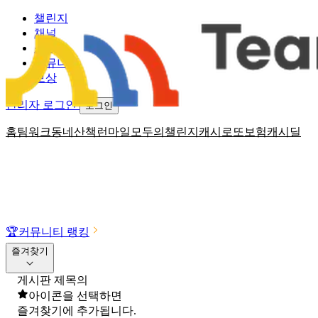
챌린지
채널
소식
커뮤니티
보상
관리자 로그인
로그인
홈
팀워크
동네산책
런마일
모두의챌린지
캐시로또
보험
캐시딜
🏆
커뮤니티 랭킹
즐겨찾기
게시판 제목의
아이콘을 선택하면
즐겨찾기에 추가됩니다.