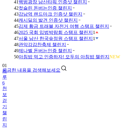
41
백범광장 남산타워 인증샷 챌린지
42
컷슬린 돈버는인증 챌린지
43
강남역 랜드마크 인증샷 챌린지
44
캐시딜의 발견 인증샷 챌린지
45
김제 황금 트래블 자전거 여행 스탬프 챌린지
46
2025 국회 입법박람회 스탬프 챌린지
1
47
서울 남산 한국숲정원 스탬프 챌린지
1
48
관악강감찬축제 챌린지
49
제나벨 돈버는인증 챌린지
50
아침밥 먹고 인증하자! 모두의 아침밥 챌린지
NEW
01
궁금한 내용을 검색해보세요
하
루
6
천
보
걷
기
챌
린
지