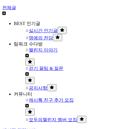
전체글
BEST 인기글
실시간 인기글
명예의 전당
팀워크 수다방
챌린지 이야기
걷기 꿀팁 & 질문
공지사항
커뮤니티
캐시톡 친구 추가 모집
모두의챌린지 멤버 모집