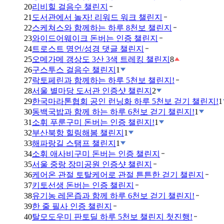
20
리비힐 걸음수 챌린지
21
도서관에서 놀자! 리워드 워크 챌린지
22
스케쳐스와 함께하는 하루 8천보 챌린지
23
와이드어웨이크 돈버는 인증 챌린지
24
트로스트 명언/성경 댓글 챌린지
25
오메가메 갱상도 3산 3색 트레킹 챌린지
8
26
구스투스 걸음수 챌린지
1
27
락토페린과 함께하는 하루 5천보 챌린지!
28
서울 별마당 도서관 인증샷 챌린지
2
29
한국마라톤협회 공인 런닝화 하루 5천보 걷기 챌린지!
1
30
동백국밥과 함께 하는 하루 6천보 걷기 챌린지!
1
31
소휘 푸룬구미 돈버는 인증 챌린지!
1
32
부산북항 힐링해봄 챌린지
1
33
해파랑길 스탬프 챌린지
1
34
소휘 애사비구미 돈버는 인증 챌린지
35
서울 중랑 장미공원 인증샷 챌린지
36
케어온 관절 토탈케어로 관절 튼튼한 걷기 챌린지
37
키토선생 돈버는 인증 챌린지
38
유기농 레몬즙과 함께 하루 6천보 걷기 챌린지!
39
한 줄 필사 인증 챌린지
40
탈모도우미 판토딜 하루 5천보 챌린지 첫진행!