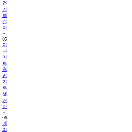
걷
기
챌
린
지
05
지
니
어
트
혈
압
기
록
챌
린
지
06
메
이