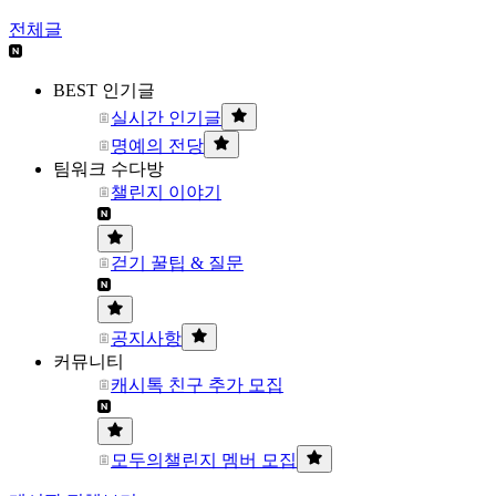
전체글
BEST 인기글
실시간 인기글
명예의 전당
팀워크 수다방
챌린지 이야기
걷기 꿀팁 & 질문
공지사항
커뮤니티
캐시톡 친구 추가 모집
모두의챌린지 멤버 모집