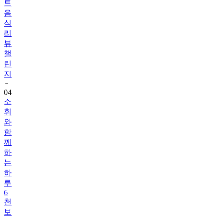
식
리
뷰
챌
린
지
04
소
휘
와
함
께
하
는
하
루
6
천
보
걷
기