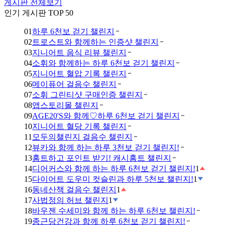
게시판 전체보기
인기 게시판 TOP 50
01
하루 6천보 걷기 챌린지
02
트로스트와 함께하는 인증샷 챌린지
03
지니어트 음식 리뷰 챌린지
04
소휘와 함께하는 하루 6천보 걷기 챌린지
05
지니어트 혈압 기록 챌린지
06
메이퓨어 걸음수 챌린지
07
소휘 그린티샷 구매인증 챌린지
08
앱스토리몰 챌린지
09
AGE20'S와 함께♡하루 6천보 걷기 챌린지
10
지니어트 혈당 기록 챌린지
11
모두의챌린지 걸음수 챌린지
12
뷰카와 함께 하는 하루 3천보 걷기 챌린지!
13
홈트하고 포인트 받기! 캐시홈트 챌린지
14
디어커스와 함께 하는 하루 6천보 걷기 챌린지!
1
15
다이어트 도우미 컷슬린과 하루 5천보 챌린지!
1
16
동네산책 걸음수 챌린지
1
17
사법정의 허브 챌린지
1
18
바우젠 수세미와 함께 하는 하루 6천보 챌린지!
19
종근당건강과 함께 하루 6천보 걷기 챌린지!