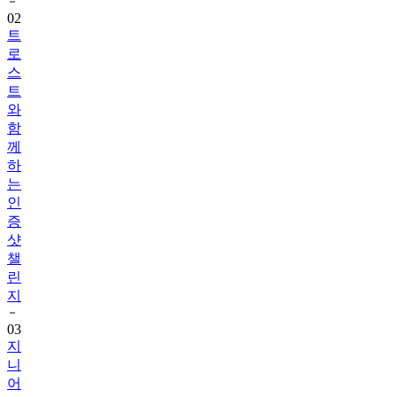
트
로
스
트
와
함
께
하
는
인
증
샷
챌
린
지
03
지
니
어
트
음