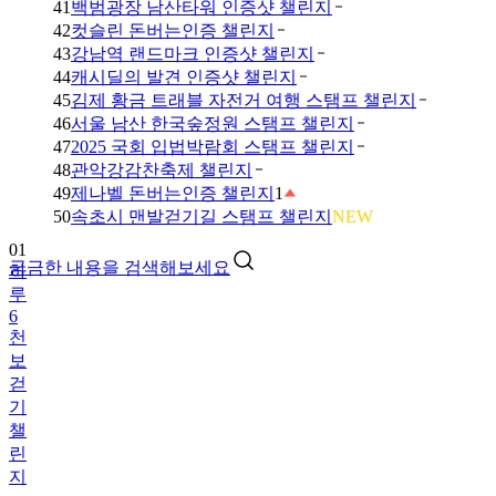
41
백범광장 남산타워 인증샷 챌린지
42
컷슬린 돈버는인증 챌린지
43
강남역 랜드마크 인증샷 챌린지
44
캐시딜의 발견 인증샷 챌린지
45
김제 황금 트래블 자전거 여행 스탬프 챌린지
46
서울 남산 한국숲정원 스탬프 챌린지
47
2025 국회 입법박람회 스탬프 챌린지
48
관악강감찬축제 챌린지
49
제나벨 돈버는인증 챌린지
1
01
50
속초시 맨발걷기길 스탬프 챌린지
NEW
하
루
궁금한 내용을 검색해보세요
6
천
보
걷
기
챌
린
지
02