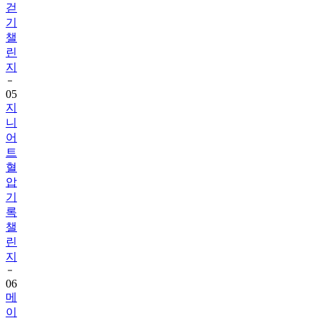
챌
린
지
05
지
니
어
트
혈
압
기
록
챌
린
지
06
메
이
퓨
어