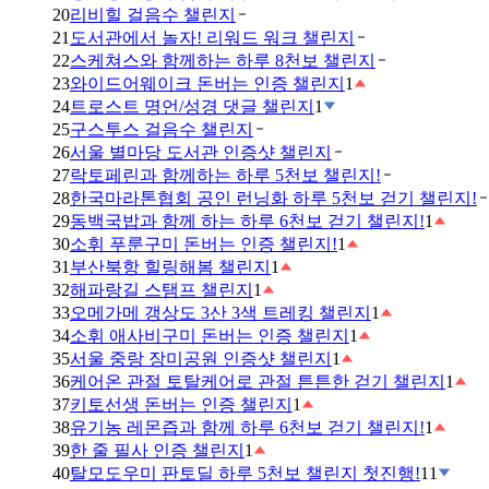
20
리비힐 걸음수 챌린지
21
도서관에서 놀자! 리워드 워크 챌린지
22
스케쳐스와 함께하는 하루 8천보 챌린지
23
와이드어웨이크 돈버는 인증 챌린지
1
24
트로스트 명언/성경 댓글 챌린지
1
25
구스투스 걸음수 챌린지
26
서울 별마당 도서관 인증샷 챌린지
27
락토페린과 함께하는 하루 5천보 챌린지!
28
한국마라톤협회 공인 런닝화 하루 5천보 걷기 챌린지!
29
동백국밥과 함께 하는 하루 6천보 걷기 챌린지!
1
30
소휘 푸룬구미 돈버는 인증 챌린지!
1
31
부산북항 힐링해봄 챌린지
1
32
해파랑길 스탬프 챌린지
1
33
오메가메 갱상도 3산 3색 트레킹 챌린지
1
34
소휘 애사비구미 돈버는 인증 챌린지
1
35
서울 중랑 장미공원 인증샷 챌린지
1
36
케어온 관절 토탈케어로 관절 튼튼한 걷기 챌린지
1
37
키토선생 돈버는 인증 챌린지
1
38
유기농 레몬즙과 함께 하루 6천보 걷기 챌린지!
1
39
한 줄 필사 인증 챌린지
1
40
탈모도우미 판토딜 하루 5천보 챌린지 첫진행!
11