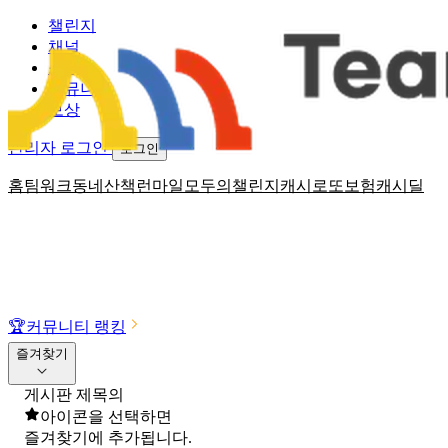
챌린지
채널
소식
커뮤니티
보상
관리자 로그인
로그인
홈
팀워크
동네산책
런마일
모두의챌린지
캐시로또
보험
캐시딜
🏆
커뮤니티 랭킹
즐겨찾기
게시판 제목의
아이콘을 선택하면
즐겨찾기에 추가됩니다.