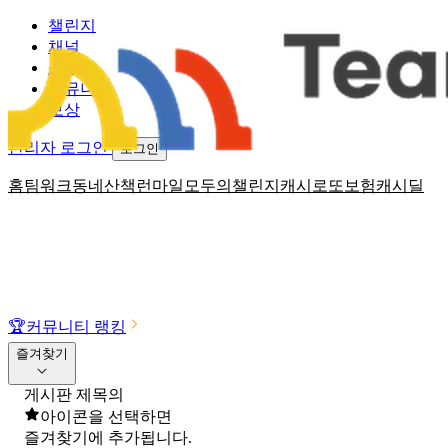
챌린지
채널
소식
커뮤니티
보상
관리자 로그인
로그인
홈
팀워크
동네산책
런마일
모두의챌린지
캐시로또
보험
캐시딜
🏆
커뮤니티 랭킹
즐겨찾기
게시판 제목의
아이콘을 선택하면
즐겨찾기에 추가됩니다.