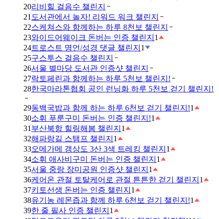
20
리비힐 걸음수 챌린지
21
도서관에서 놀자! 리워드 워크 챌린지
22
스케쳐스와 함께하는 하루 8천보 챌린지
23
와이드어웨이크 돈버는 인증 챌린지
1
24
트로스트 명언/성경 댓글 챌린지
1
25
구스투스 걸음수 챌린지
26
서울 별마당 도서관 인증샷 챌린지
27
락토페린과 함께하는 하루 5천보 챌린지!
28
한국마라톤협회 공인 런닝화 하루 5천보 걷기 챌린지!
29
동백국밥과 함께 하는 하루 6천보 걷기 챌린지!
1
30
소휘 푸룬구미 돈버는 인증 챌린지!
1
31
부산북항 힐링해봄 챌린지
1
32
해파랑길 스탬프 챌린지
1
33
오메가메 갱상도 3산 3색 트레킹 챌린지
1
34
소휘 애사비구미 돈버는 인증 챌린지
1
35
서울 중랑 장미공원 인증샷 챌린지
1
36
케어온 관절 토탈케어로 관절 튼튼한 걷기 챌린지
1
37
키토선생 돈버는 인증 챌린지
1
38
유기농 레몬즙과 함께 하루 6천보 걷기 챌린지!
1
39
한 줄 필사 인증 챌린지
1