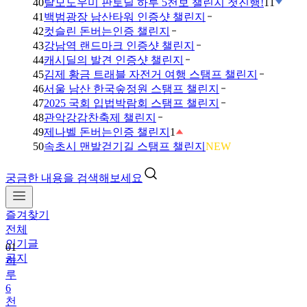
40
탈모도우미 판토딜 하루 5천보 챌린지 첫진행!
11
41
백범광장 남산타워 인증샷 챌린지
42
컷슬린 돈버는인증 챌린지
43
강남역 랜드마크 인증샷 챌린지
44
캐시딜의 발견 인증샷 챌린지
45
김제 황금 트래블 자전거 여행 스탬프 챌린지
46
서울 남산 한국숲정원 스탬프 챌린지
47
2025 국회 입법박람회 스탬프 챌린지
48
관악강감찬축제 챌린지
49
제나벨 돈버는인증 챌린지
1
50
속초시 맨발걷기길 스탬프 챌린지
NEW
궁금한 내용을 검색해보세요
즐겨찾기
전체
인기글
01
공지
하
루
6
천