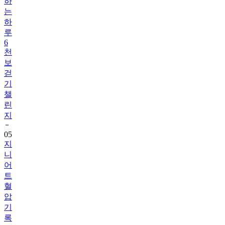
하
는
하
루
6
천
보
걷
기
챌
린
지
05
지
니
어
트
혈
압
기
록