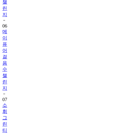
챌
린
지
06
메
이
퓨
어
걸
음
수
챌
린
지
07
소
휘
그
린
티