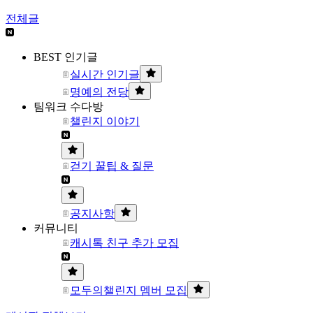
전체글
BEST 인기글
실시간 인기글
명예의 전당
팀워크 수다방
챌린지 이야기
걷기 꿀팁 & 질문
공지사항
커뮤니티
캐시톡 친구 추가 모집
모두의챌린지 멤버 모집