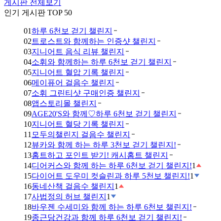
게시판 전체보기
인기 게시판 TOP 50
01
하루 6천보 걷기 챌린지
02
트로스트와 함께하는 인증샷 챌린지
03
지니어트 음식 리뷰 챌린지
04
소휘와 함께하는 하루 6천보 걷기 챌린지
05
지니어트 혈압 기록 챌린지
06
메이퓨어 걸음수 챌린지
07
소휘 그린티샷 구매인증 챌린지
08
앱스토리몰 챌린지
09
AGE20'S와 함께♡하루 6천보 걷기 챌린지
10
지니어트 혈당 기록 챌린지
11
모두의챌린지 걸음수 챌린지
12
뷰카와 함께 하는 하루 3천보 걷기 챌린지!
13
홈트하고 포인트 받기! 캐시홈트 챌린지
14
디어커스와 함께 하는 하루 6천보 걷기 챌린지!
1
15
다이어트 도우미 컷슬린과 하루 5천보 챌린지!
1
16
동네산책 걸음수 챌린지
1
17
사법정의 허브 챌린지
1
18
바우젠 수세미와 함께 하는 하루 6천보 챌린지!
19
종근당건강과 함께 하루 6천보 걷기 챌린지!