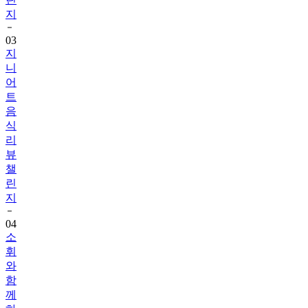
지
03
지
니
어
트
음
식
리
뷰
챌
린
지
04
소
휘
와
함
께