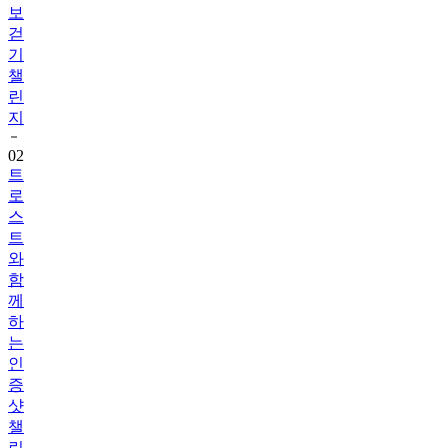
보
걷
기
챌
린
지
02
트
로
스
트
와
함
께
하
는
인
증
샷
챌
린