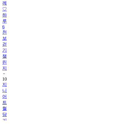
께
♡
하
루
6
천
보
걷
기
챌
린
지
10
지
니
어
트
혈
당
기
록