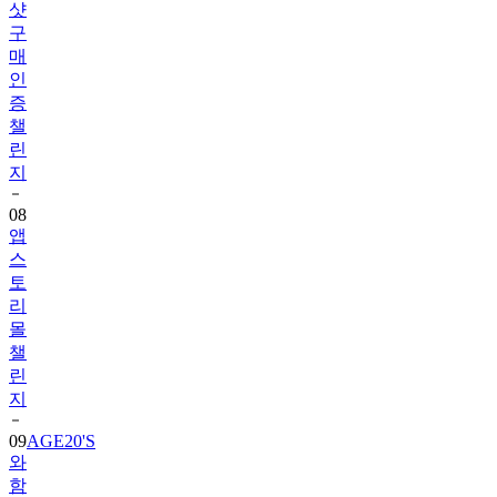
샷
구
매
인
증
챌
린
지
08
앱
스
토
리
몰
챌
린
지
09
AGE20'S
와
함