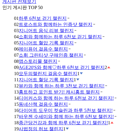
게시판 전체보기
인기 게시판 TOP 50
01
하루 6천보 걷기 챌린지
02
트로스트와 함께하는 인증샷 챌린지
03
지니어트 음식 리뷰 챌린지
04
소휘와 함께하는 하루 6천보 걷기 챌린지
05
지니어트 혈압 기록 챌린지
06
메이퓨어 걸음수 챌린지
07
소휘 그린티샷 구매인증 챌린지
08
앱스토리몰 챌린지
09
AGE20'S와 함께♡하루 6천보 걷기 챌린지
2
10
모두의챌린지 걸음수 챌린지
1
11
지니어트 혈당 기록 챌린지
1
12
뷰카와 함께 하는 하루 3천보 걷기 챌린지!
13
홈트하고 포인트 받기! 캐시홈트 챌린지
14
디어커스와 함께 하는 하루 6천보 걷기 챌린지!
15
동네산책 걸음수 챌린지
16
다이어트 도우미 컷슬린과 하루 5천보 챌린지!
17
바우젠 수세미와 함께 하는 하루 6천보 챌린지!
18
종근당건강과 함께 하루 6천보 걷기 챌린지!
1
19
사법정의 허브 챌린지
1