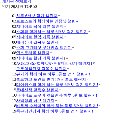
게시판 전체보기
인기 게시판 TOP 50
01
하루 6천보 걷기 챌린지
02
트로스트와 함께하는 인증샷 챌린지
03
지니어트 음식 리뷰 챌린지
04
소휘와 함께하는 하루 6천보 걷기 챌린지
05
지니어트 혈압 기록 챌린지
06
메이퓨어 걸음수 챌린지
07
소휘 그린티샷 구매인증 챌린지
08
앱스토리몰 챌린지
09
지니어트 혈당 기록 챌린지
1
10
AGE20'S와 함께♡하루 6천보 걷기 챌린지
1
11
모두의챌린지 걸음수 챌린지
12
뷰카와 함께 하는 하루 3천보 걷기 챌린지!
13
홈트하고 포인트 받기! 캐시홈트 챌린지
14
디어커스와 함께 하는 하루 6천보 걷기 챌린지!
15
동네산책 걸음수 챌린지
16
다이어트 도우미 컷슬린과 하루 5천보 챌린지!
17
사법정의 허브 챌린지
18
바우젠 수세미와 함께 하는 하루 6천보 챌린지!
19
종근당건강과 함께 하루 6천보 걷기 챌린지!