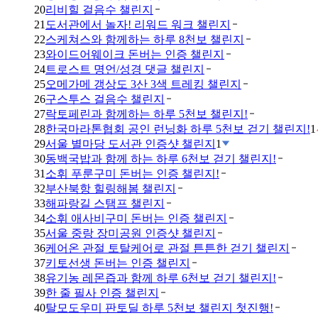
20
리비힐 걸음수 챌린지
21
도서관에서 놀자! 리워드 워크 챌린지
22
스케쳐스와 함께하는 하루 8천보 챌린지
23
와이드어웨이크 돈버는 인증 챌린지
24
트로스트 명언/성경 댓글 챌린지
25
오메가메 갱상도 3산 3색 트레킹 챌린지
26
구스투스 걸음수 챌린지
27
락토페린과 함께하는 하루 5천보 챌린지!
28
한국마라톤협회 공인 런닝화 하루 5천보 걷기 챌린지!
1
29
서울 별마당 도서관 인증샷 챌린지
1
30
동백국밥과 함께 하는 하루 6천보 걷기 챌린지!
31
소휘 푸룬구미 돈버는 인증 챌린지!
32
부산북항 힐링해봄 챌린지
33
해파랑길 스탬프 챌린지
34
소휘 애사비구미 돈버는 인증 챌린지
35
서울 중랑 장미공원 인증샷 챌린지
36
케어온 관절 토탈케어로 관절 튼튼한 걷기 챌린지
37
키토선생 돈버는 인증 챌린지
38
유기농 레몬즙과 함께 하루 6천보 걷기 챌린지!
39
한 줄 필사 인증 챌린지
40
탈모도우미 판토딜 하루 5천보 챌린지 첫진행!