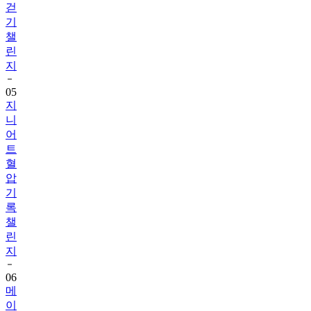
챌
린
지
05
지
니
어
트
혈
압
기
록
챌
린
지
06
메
이
퓨
어