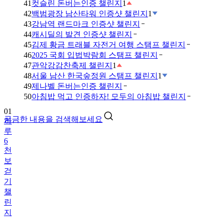
41
컷슬린 돈버는인증 챌린지
1
42
백범광장 남산타워 인증샷 챌린지
1
43
강남역 랜드마크 인증샷 챌린지
44
캐시딜의 발견 인증샷 챌린지
45
김제 황금 트래블 자전거 여행 스탬프 챌린지
46
2025 국회 입법박람회 스탬프 챌린지
47
관악강감찬축제 챌린지
1
48
서울 남산 한국숲정원 스탬프 챌린지
1
49
제나벨 돈버는인증 챌린지
01
50
아침밥 먹고 인증하자! 모두의 아침밥 챌린지
하
루
궁금한 내용을 검색해보세요
6
천
보
걷
기
챌
린
지
02