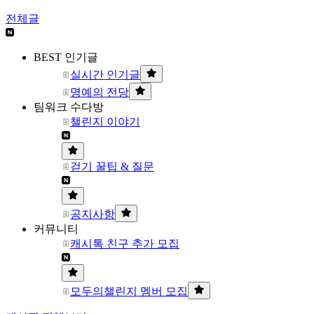
전체글
BEST 인기글
실시간 인기글
명예의 전당
팀워크 수다방
챌린지 이야기
걷기 꿀팁 & 질문
공지사항
커뮤니티
캐시톡 친구 추가 모집
모두의챌린지 멤버 모집