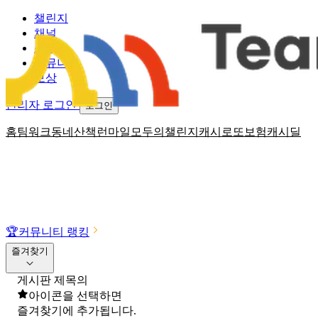
챌린지
채널
소식
커뮤니티
보상
관리자 로그인
로그인
홈
팀워크
동네산책
런마일
모두의챌린지
캐시로또
보험
캐시딜
🏆
커뮤니티 랭킹
즐겨찾기
게시판 제목의
아이콘을 선택하면
즐겨찾기에 추가됩니다.