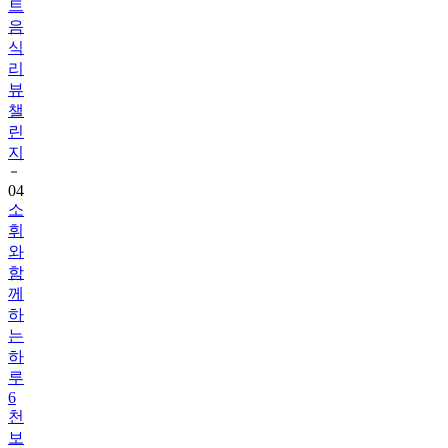
식
리
뷰
챌
린
지
04
소
휘
와
함
께
하
는
하
루
6
천
보
걷
기