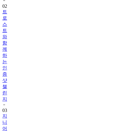
트
로
스
트
와
함
께
하
는
인
증
샷
챌
린
지
03
지
니
어
트
음