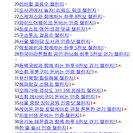
20
리비힐 걸음수 챌린지
21
도서관에서 놀자! 리워드 워크 챌린지
22
스케쳐스와 함께하는 하루 8천보 챌린지
23
와이드어웨이크 돈버는 인증 챌린지
1
24
트로스트 명언/성경 댓글 챌린지
1
25
구스투스 걸음수 챌린지
26
서울 별마당 도서관 인증샷 챌린지
27
락토페린과 함께하는 하루 5천보 챌린지!
28
한국마라톤협회 공인 런닝화 하루 5천보 걷기 챌린지!
29
동백국밥과 함께 하는 하루 6천보 걷기 챌린지!
1
30
소휘 푸룬구미 돈버는 인증 챌린지!
1
31
부산북항 힐링해봄 챌린지
1
32
해파랑길 스탬프 챌린지
1
33
오메가메 갱상도 3산 3색 트레킹 챌린지
1
34
소휘 애사비구미 돈버는 인증 챌린지
1
35
서울 중랑 장미공원 인증샷 챌린지
1
36
케어온 관절 토탈케어로 관절 튼튼한 걷기 챌린지
1
37
키토선생 돈버는 인증 챌린지
1
38
유기농 레몬즙과 함께 하루 6천보 걷기 챌린지!
1
39
한 줄 필사 인증 챌린지
1