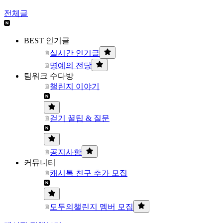
전체글
BEST 인기글
실시간 인기글
명예의 전당
팀워크 수다방
챌린지 이야기
걷기 꿀팁 & 질문
공지사항
커뮤니티
캐시톡 친구 추가 모집
모두의챌린지 멤버 모집