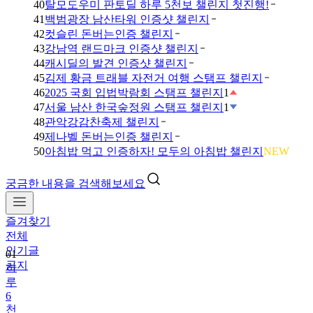
40
탈모도우미 판토딜 하루 5천보 챌린지 첫진행!
41
백범광장 남산타워 인증샷 챌린지
42
컷슬린 돈버는인증 챌린지
43
강남역 랜드마크 인증샷 챌린지
44
캐시딜의 발견 인증샷 챌린지
45
김제 황금 트래블 자전거 여행 스탬프 챌린지
46
2025 국회 입법박람회 스탬프 챌린지
1
47
서울 남산 한국숲정원 스탬프 챌린지
1
48
관악강감찬축제 챌린지
49
제나벨 돈버는인증 챌린지
50
아침밥 먹고 인증하자! 모두의 아침밥 챌린지
NEW
궁금한 내용을 검색해보세요
즐겨찾기
01
전체
하
인기글
루
공지
6
천
보