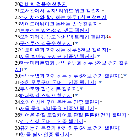
20
리비힐 걸음수 챌린지
21
도서관에서 놀자! 리워드 워크 챌린지
22
스케쳐스와 함께하는 하루 8천보 챌린지
23
와이드어웨이크 돈버는 인증 챌린지
24
트로스트 명언/성경 댓글 챌린지
25
오메가메 갱상도 3산 3색 트레킹 챌린지
8
26
구스투스 걸음수 챌린지
1
27
락토페린과 함께하는 하루 5천보 챌린지!
28
서울 별마당 도서관 인증샷 챌린지
2
29
한국마라톤협회 공인 런닝화 하루 5천보 걷기 챌린
지!
1
30
동백국밥과 함께 하는 하루 6천보 걷기 챌린지!
1
31
소휘 푸룬구미 돈버는 인증 챌린지!
1
32
부산북항 힐링해봄 챌린지
1
33
해파랑길 스탬프 챌린지
1
34
소휘 애사비구미 돈버는 인증 챌린지
35
서울 중랑 장미공원 인증샷 챌린지
36
케어온 관절 토탈케어로 관절 튼튼한 걷기 챌린지
37
키토선생 돈버는 인증 챌린지
38
유기농 레몬즙과 함께 하루 6천보 걷기 챌린지!
39
한 줄 필사 인증 챌린지