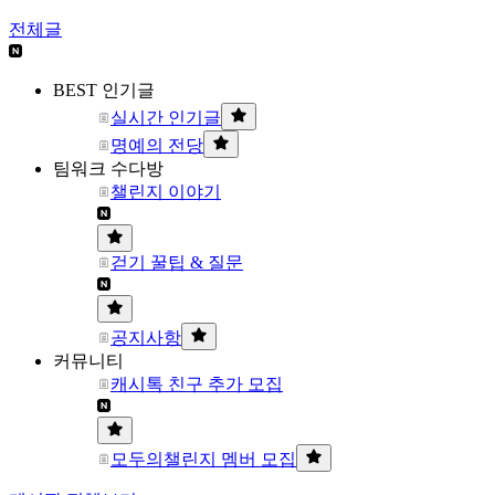
전체글
BEST 인기글
실시간 인기글
명예의 전당
팀워크 수다방
챌린지 이야기
걷기 꿀팁 & 질문
공지사항
커뮤니티
캐시톡 친구 추가 모집
모두의챌린지 멤버 모집