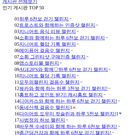
게시판 전체보기
인기 게시판 TOP 50
01
하루 6천보 걷기 챌린지
02
트로스트와 함께하는 인증샷 챌린지
03
지니어트 음식 리뷰 챌린지
04
소휘와 함께하는 하루 6천보 걷기 챌린지
05
지니어트 혈압 기록 챌린지
06
메이퓨어 걸음수 챌린지
07
소휘 그린티샷 구매인증 챌린지
08
앱스토리몰 챌린지
09
AGE20'S와 함께♡하루 6천보 걷기 챌린지
10
지니어트 혈당 기록 챌린지
11
모두의챌린지 걸음수 챌린지
12
뷰카와 함께 하는 하루 3천보 걷기 챌린지!
13
홈트하고 포인트 받기! 캐시홈트 챌린지
14
디어커스와 함께 하는 하루 6천보 걷기 챌린지!
15
동네산책 걸음수 챌린지
1
16
다이어트 도우미 컷슬린과 하루 5천보 챌린지!
1
17
사법정의 허브 챌린지
18
바우젠 수세미와 함께 하는 하루 6천보 챌린지!
19
종근당건강과 함께 하루 6천보 걷기 챌린지!