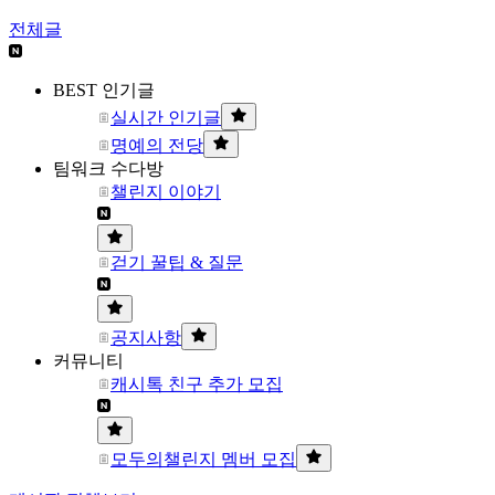
전체글
BEST 인기글
실시간 인기글
명예의 전당
팀워크 수다방
챌린지 이야기
걷기 꿀팁 & 질문
공지사항
커뮤니티
캐시톡 친구 추가 모집
모두의챌린지 멤버 모집