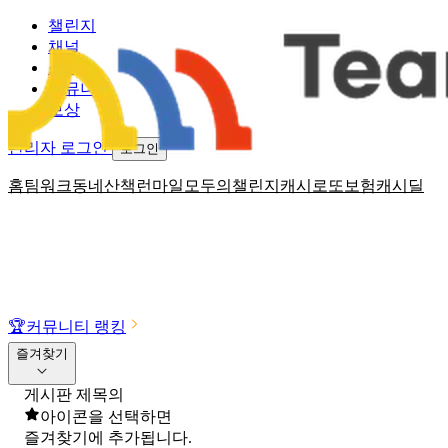
챌린지
채널
소식
커뮤니티
보상
관리자 로그인
로그인
홈
팀워크
동네산책
런마일
모두의챌린지
캐시로또
보험
캐시딜
🏆
커뮤니티 랭킹
즐겨찾기
게시판 제목의
아이콘을 선택하면
즐겨찾기에 추가됩니다.