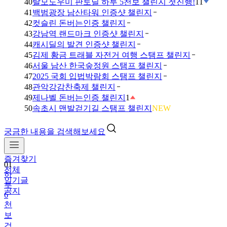
40
탈모도우미 판토딜 하루 5천보 챌린지 첫진행!
11
41
백범광장 남산타워 인증샷 챌린지
42
컷슬린 돈버는인증 챌린지
43
강남역 랜드마크 인증샷 챌린지
44
캐시딜의 발견 인증샷 챌린지
45
김제 황금 트래블 자전거 여행 스탬프 챌린지
46
서울 남산 한국숲정원 스탬프 챌린지
47
2025 국회 입법박람회 스탬프 챌린지
48
관악강감찬축제 챌린지
49
제나벨 돈버는인증 챌린지
1
50
속초시 맨발걷기길 스탬프 챌린지
NEW
궁금한 내용을 검색해보세요
즐겨찾기
01
전체
하
인기글
루
공지
6
천
보
걷