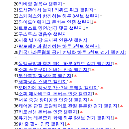
20
리비힐 걸음수 챌린지
21
도서관에서 놀자! 리워드 워크 챌린지
22
스케쳐스와 함께하는 하루 8천보 챌린지
23
와이드어웨이크 돈버는 인증 챌린지
1
24
트로스트 명언/성경 댓글 챌린지
1
25
구스투스 걸음수 챌린지
26
서울 별마당 도서관 인증샷 챌린지
27
락토페린과 함께하는 하루 5천보 챌린지!
28
한국마라톤협회 공인 런닝화 하루 5천보 걷기 챌린지!
29
동백국밥과 함께 하는 하루 6천보 걷기 챌린지!
1
30
소휘 푸룬구미 돈버는 인증 챌린지!
1
31
부산북항 힐링해봄 챌린지
1
32
해파랑길 스탬프 챌린지
1
33
오메가메 갱상도 3산 3색 트레킹 챌린지
1
34
소휘 애사비구미 돈버는 인증 챌린지
1
35
서울 중랑 장미공원 인증샷 챌린지
1
36
케어온 관절 토탈케어로 관절 튼튼한 걷기 챌린지
1
37
키토선생 돈버는 인증 챌린지
1
38
유기농 레몬즙과 함께 하루 6천보 걷기 챌린지!
1
39
한 줄 필사 인증 챌린지
1