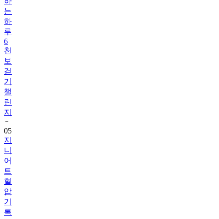
하
는
하
루
6
천
보
걷
기
챌
린
지
05
지
니
어
트
혈
압
기
록