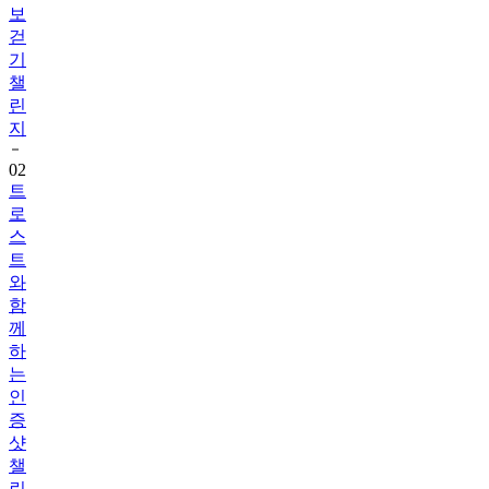
보
걷
기
챌
린
지
02
트
로
스
트
와
함
께
하
는
인
증
샷
챌
린