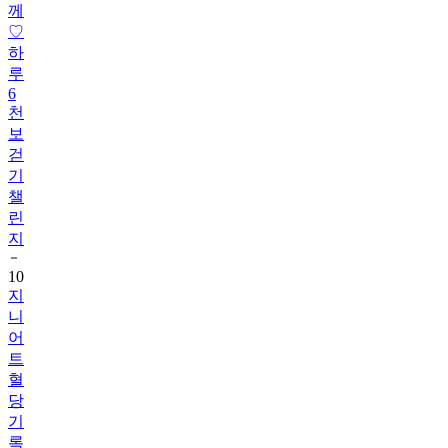
께
♡
하
루
6
천
보
걷
기
챌
린
지
10
지
니
어
트
혈
당
기
록