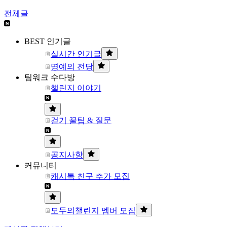
전체글
BEST 인기글
실시간 인기글
명예의 전당
팀워크 수다방
챌린지 이야기
걷기 꿀팁 & 질문
공지사항
커뮤니티
캐시톡 친구 추가 모집
모두의챌린지 멤버 모집