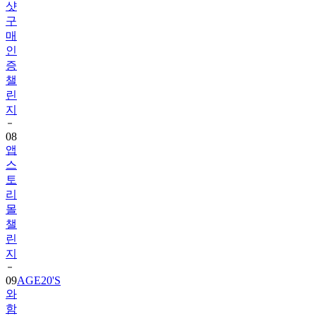
샷
구
매
인
증
챌
린
지
08
앱
스
토
리
몰
챌
린
지
09
AGE20'S
와
함