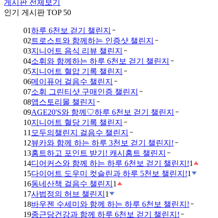
게시판 전체보기
인기 게시판 TOP 50
01
하루 6천보 걷기 챌린지
02
트로스트와 함께하는 인증샷 챌린지
03
지니어트 음식 리뷰 챌린지
04
소휘와 함께하는 하루 6천보 걷기 챌린지
05
지니어트 혈압 기록 챌린지
06
메이퓨어 걸음수 챌린지
07
소휘 그린티샷 구매인증 챌린지
08
앱스토리몰 챌린지
09
AGE20'S와 함께♡하루 6천보 걷기 챌린지
10
지니어트 혈당 기록 챌린지
11
모두의챌린지 걸음수 챌린지
12
뷰카와 함께 하는 하루 3천보 걷기 챌린지!
13
홈트하고 포인트 받기! 캐시홈트 챌린지
14
디어커스와 함께 하는 하루 6천보 걷기 챌린지!
1
15
다이어트 도우미 컷슬린과 하루 5천보 챌린지!
1
16
동네산책 걸음수 챌린지
1
17
사법정의 허브 챌린지
1
18
바우젠 수세미와 함께 하는 하루 6천보 챌린지!
19
종근당건강과 함께 하루 6천보 걷기 챌린지!