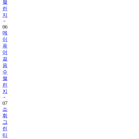
챌
린
지
06
메
이
퓨
어
걸
음
수
챌
린
지
07
소
휘
그
린
티