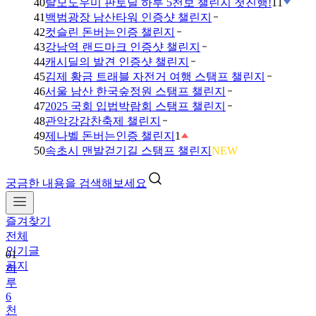
40
탈모도우미 판토딜 하루 5천보 챌린지 첫진행!
11
41
백범광장 남산타워 인증샷 챌린지
42
컷슬린 돈버는인증 챌린지
43
강남역 랜드마크 인증샷 챌린지
44
캐시딜의 발견 인증샷 챌린지
45
김제 황금 트래블 자전거 여행 스탬프 챌린지
46
서울 남산 한국숲정원 스탬프 챌린지
47
2025 국회 입법박람회 스탬프 챌린지
48
관악강감찬축제 챌린지
49
제나벨 돈버는인증 챌린지
1
50
속초시 맨발걷기길 스탬프 챌린지
NEW
궁금한 내용을 검색해보세요
즐겨찾기
전체
인기글
01
공지
하
루
6
천