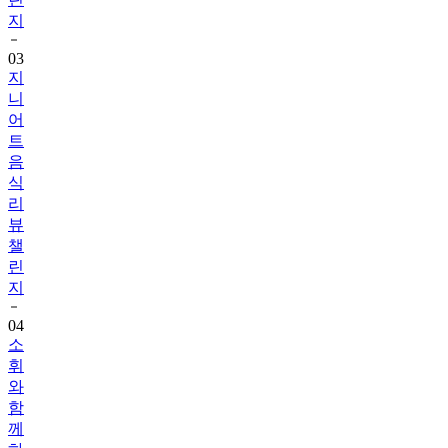
지
03
지
니
어
트
음
식
리
뷰
챌
린
지
04
소
휘
와
함
께