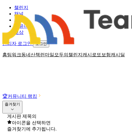
챌린지
채널
소식
커뮤니티
보상
관리자 로그인
로그인
홈
팀워크
동네산책
런마일
모두의챌린지
캐시로또
보험
캐시딜
🏆
커뮤니티 랭킹
즐겨찾기
게시판 제목의
아이콘을 선택하면
즐겨찾기에 추가됩니다.