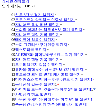
게시판 전체보기
인기 게시판 TOP 50
01
하루 6천보 걷기 챌린지
02
트로스트와 함께하는 인증샷 챌린지
03
지니어트 음식 리뷰 챌린지
04
소휘와 함께하는 하루 6천보 걷기 챌린지
05
지니어트 혈압 기록 챌린지
06
메이퓨어 걸음수 챌린지
07
소휘 그린티샷 구매인증 챌린지
08
앱스토리몰 챌린지
09
AGE20'S와 함께♡하루 6천보 걷기 챌린지
10
지니어트 혈당 기록 챌린지
11
모두의챌린지 걸음수 챌린지
12
뷰카와 함께 하는 하루 3천보 걷기 챌린지!
13
홈트하고 포인트 받기! 캐시홈트 챌린지
14
디어커스와 함께 하는 하루 6천보 걷기 챌린지!
15
동네산책 걸음수 챌린지
1
16
다이어트 도우미 컷슬린과 하루 5천보 챌린지!
1
17
사법정의 허브 챌린지
18
바우젠 수세미와 함께 하는 하루 6천보 챌린지!
19
종근당건강과 함께 하루 6천보 걷기 챌린지!