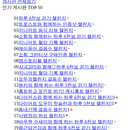
게시판 전체보기
인기 게시판 TOP 50
01
하루 6천보 걷기 챌린지
02
트로스트와 함께하는 인증샷 챌린지
03
지니어트 음식 리뷰 챌린지
04
소휘와 함께하는 하루 6천보 걷기 챌린지
05
지니어트 혈압 기록 챌린지
06
메이퓨어 걸음수 챌린지
07
소휘 그린티샷 구매인증 챌린지
08
앱스토리몰 챌린지
09
AGE20'S와 함께♡하루 6천보 걷기 챌린지
10
지니어트 혈당 기록 챌린지
11
모두의챌린지 걸음수 챌린지
12
뷰카와 함께 하는 하루 3천보 걷기 챌린지!
13
홈트하고 포인트 받기! 캐시홈트 챌린지
14
디어커스와 함께 하는 하루 6천보 걷기 챌린지!
1
15
다이어트 도우미 컷슬린과 하루 5천보 챌린지!
1
16
동네산책 걸음수 챌린지
1
17
사법정의 허브 챌린지
1
18
바우젠 수세미와 함께 하는 하루 6천보 챌린지!
19
종근당건강과 함께 하루 6천보 걷기 챌린지!