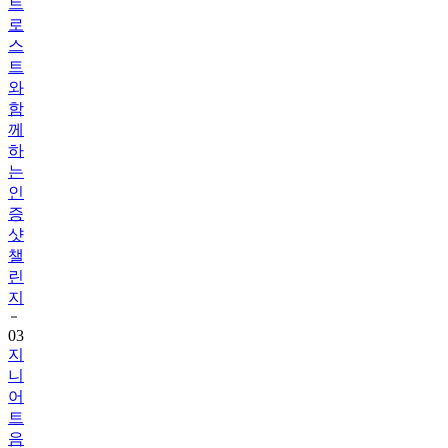
트
로
스
트
와
함
께
하
는
인
증
샷
챌
린
지
03
지
니
어
트
음