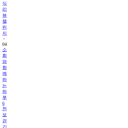
식
리
뷰
챌
린
지
04
소
휘
와
함
께
하
는
하
루
6
천
보
걷
기