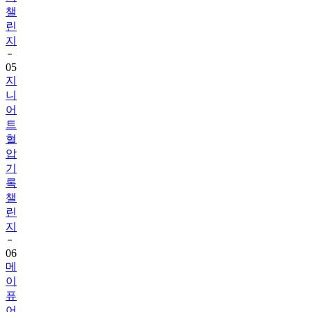
챌
린
지
05
지
니
어
트
혈
압
기
록
챌
린
지
06
메
이
퓨
어