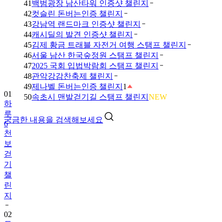
41
백범광장 남산타워 인증샷 챌린지
42
컷슬린 돈버는인증 챌린지
43
강남역 랜드마크 인증샷 챌린지
44
캐시딜의 발견 인증샷 챌린지
45
김제 황금 트래블 자전거 여행 스탬프 챌린지
46
서울 남산 한국숲정원 스탬프 챌린지
47
2025 국회 입법박람회 스탬프 챌린지
48
관악강감찬축제 챌린지
49
제나벨 돈버는인증 챌린지
1
01
50
속초시 맨발걷기길 스탬프 챌린지
NEW
하
루
궁금한 내용을 검색해보세요
6
천
보
걷
기
챌
린
지
02