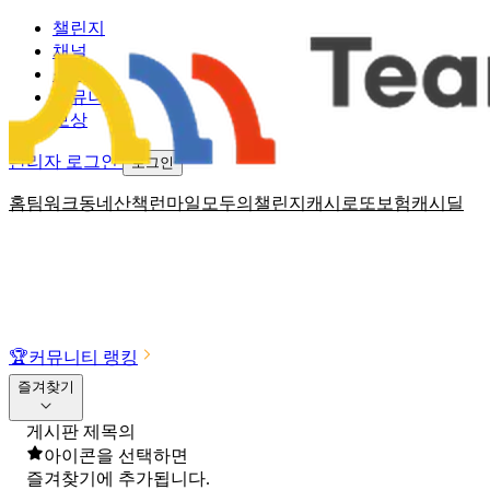
챌린지
채널
소식
커뮤니티
보상
관리자 로그인
로그인
홈
팀워크
동네산책
런마일
모두의챌린지
캐시로또
보험
캐시딜
🏆
커뮤니티 랭킹
즐겨찾기
게시판 제목의
아이콘을 선택하면
즐겨찾기에 추가됩니다.