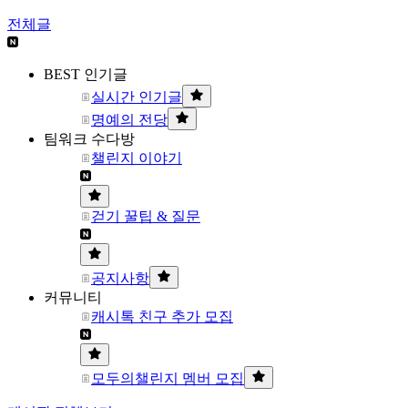
전체글
BEST 인기글
실시간 인기글
명예의 전당
팀워크 수다방
챌린지 이야기
걷기 꿀팁 & 질문
공지사항
커뮤니티
캐시톡 친구 추가 모집
모두의챌린지 멤버 모집