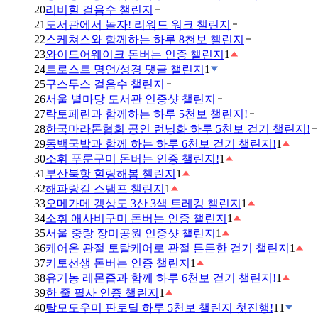
20
리비힐 걸음수 챌린지
21
도서관에서 놀자! 리워드 워크 챌린지
22
스케쳐스와 함께하는 하루 8천보 챌린지
23
와이드어웨이크 돈버는 인증 챌린지
1
24
트로스트 명언/성경 댓글 챌린지
1
25
구스투스 걸음수 챌린지
26
서울 별마당 도서관 인증샷 챌린지
27
락토페린과 함께하는 하루 5천보 챌린지!
28
한국마라톤협회 공인 런닝화 하루 5천보 걷기 챌린지!
29
동백국밥과 함께 하는 하루 6천보 걷기 챌린지!
1
30
소휘 푸룬구미 돈버는 인증 챌린지!
1
31
부산북항 힐링해봄 챌린지
1
32
해파랑길 스탬프 챌린지
1
33
오메가메 갱상도 3산 3색 트레킹 챌린지
1
34
소휘 애사비구미 돈버는 인증 챌린지
1
35
서울 중랑 장미공원 인증샷 챌린지
1
36
케어온 관절 토탈케어로 관절 튼튼한 걷기 챌린지
1
37
키토선생 돈버는 인증 챌린지
1
38
유기농 레몬즙과 함께 하루 6천보 걷기 챌린지!
1
39
한 줄 필사 인증 챌린지
1
40
탈모도우미 판토딜 하루 5천보 챌린지 첫진행!
11