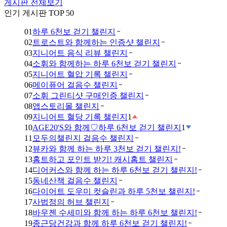
게시판 전체보기
인기 게시판 TOP 50
01
하루 6천보 걷기 챌린지
02
트로스트와 함께하는 인증샷 챌린지
03
지니어트 음식 리뷰 챌린지
04
소휘와 함께하는 하루 6천보 걷기 챌린지
05
지니어트 혈압 기록 챌린지
06
메이퓨어 걸음수 챌린지
07
소휘 그린티샷 구매인증 챌린지
08
앱스토리몰 챌린지
09
지니어트 혈당 기록 챌린지
1
10
AGE20'S와 함께♡하루 6천보 걷기 챌린지
1
11
모두의챌린지 걸음수 챌린지
12
뷰카와 함께 하는 하루 3천보 걷기 챌린지!
13
홈트하고 포인트 받기! 캐시홈트 챌린지
14
디어커스와 함께 하는 하루 6천보 걷기 챌린지!
15
동네산책 걸음수 챌린지
16
다이어트 도우미 컷슬린과 하루 5천보 챌린지!
17
사법정의 허브 챌린지
18
바우젠 수세미와 함께 하는 하루 6천보 챌린지!
19
종근당건강과 함께 하루 6천보 걷기 챌린지!