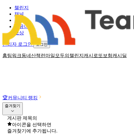
챌린지
채널
소식
커뮤니티
보상
관리자 로그인
로그인
홈
팀워크
동네산책
런마일
모두의챌린지
캐시로또
보험
캐시딜
🏆
커뮤니티 랭킹
즐겨찾기
게시판 제목의
아이콘을 선택하면
즐겨찾기에 추가됩니다.