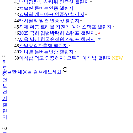
41
백범광장 남산타워 인증샷 챌린지
42
컷슬린 돈버는인증 챌린지
43
강남역 랜드마크 인증샷 챌린지
44
캐시딜의 발견 인증샷 챌린지
45
김제 황금 트래블 자전거 여행 스탬프 챌린지
46
2025 국회 입법박람회 스탬프 챌린지
1
47
서울 남산 한국숲정원 스탬프 챌린지
1
48
관악강감찬축제 챌린지
49
제나벨 돈버는인증 챌린지
01
50
아침밥 먹고 인증하자! 모두의 아침밥 챌린지
NEW
하
루
궁금한 내용을 검색해보세요
6
천
보
걷
기
챌
린
지
02