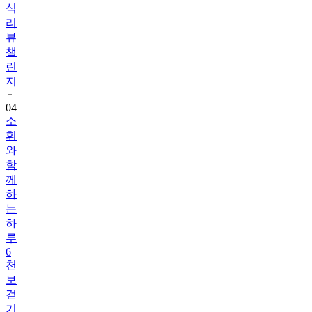
식
리
뷰
챌
린
지
04
소
휘
와
함
께
하
는
하
루
6
천
보
걷
기