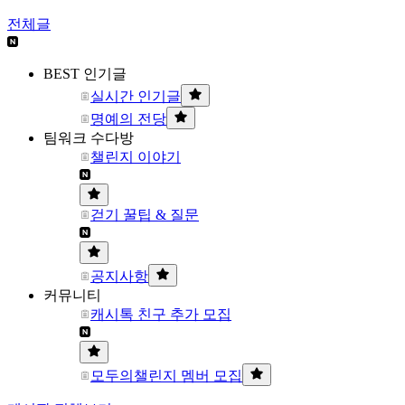
전체글
BEST 인기글
실시간 인기글
명예의 전당
팀워크 수다방
챌린지 이야기
걷기 꿀팁 & 질문
공지사항
커뮤니티
캐시톡 친구 추가 모집
모두의챌린지 멤버 모집