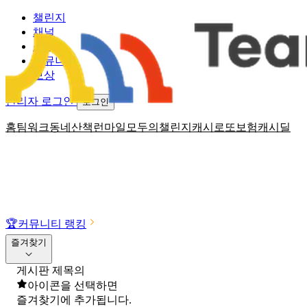
챌린지
채널
소식
커뮤니티
보상
관리자 로그인
로그인
홈
팀워크
동네산책
런마일
모두의챌린지
캐시로또
보험
캐시딜
🏆
커뮤니티 랭킹
즐겨찾기
게시판 제목의
아이콘을 선택하면
즐겨찾기에 추가됩니다.