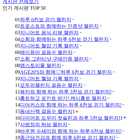
게시판 전체보기
인기 게시판 TOP 50
01
하루 6천보 걷기 챌린지
02
트로스트와 함께하는 인증샷 챌린지
03
지니어트 음식 리뷰 챌린지
04
소휘와 함께하는 하루 6천보 걷기 챌린지
05
지니어트 혈압 기록 챌린지
06
메이퓨어 걸음수 챌린지
07
소휘 그린티샷 구매인증 챌린지
08
앱스토리몰 챌린지
09
AGE20'S와 함께♡하루 6천보 걷기 챌린지
10
지니어트 혈당 기록 챌린지
11
모두의챌린지 걸음수 챌린지
12
뷰카와 함께 하는 하루 3천보 걷기 챌린지!
13
홈트하고 포인트 받기! 캐시홈트 챌린지
14
디어커스와 함께 하는 하루 6천보 걷기 챌린지!
15
동네산책 걸음수 챌린지
1
16
다이어트 도우미 컷슬린과 하루 5천보 챌린지!
1
17
사법정의 허브 챌린지
18
바우젠 수세미와 함께 하는 하루 6천보 챌린지!
19
종근당건강과 함께 하루 6천보 걷기 챌린지!