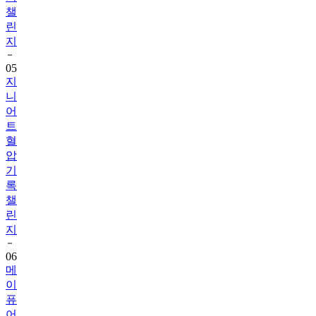
챌
린
지
05
지
니
어
트
혈
압
기
록
챌
린
지
06
메
이
퓨
어