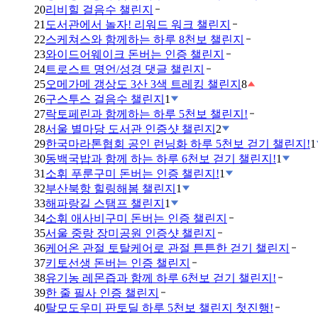
20
리비힐 걸음수 챌린지
21
도서관에서 놀자! 리워드 워크 챌린지
22
스케쳐스와 함께하는 하루 8천보 챌린지
23
와이드어웨이크 돈버는 인증 챌린지
24
트로스트 명언/성경 댓글 챌린지
25
오메가메 갱상도 3산 3색 트레킹 챌린지
8
26
구스투스 걸음수 챌린지
1
27
락토페린과 함께하는 하루 5천보 챌린지!
28
서울 별마당 도서관 인증샷 챌린지
2
29
한국마라톤협회 공인 런닝화 하루 5천보 걷기 챌린지!
1
30
동백국밥과 함께 하는 하루 6천보 걷기 챌린지!
1
31
소휘 푸룬구미 돈버는 인증 챌린지!
1
32
부산북항 힐링해봄 챌린지
1
33
해파랑길 스탬프 챌린지
1
34
소휘 애사비구미 돈버는 인증 챌린지
35
서울 중랑 장미공원 인증샷 챌린지
36
케어온 관절 토탈케어로 관절 튼튼한 걷기 챌린지
37
키토선생 돈버는 인증 챌린지
38
유기농 레몬즙과 함께 하루 6천보 걷기 챌린지!
39
한 줄 필사 인증 챌린지
40
탈모도우미 판토딜 하루 5천보 챌린지 첫진행!