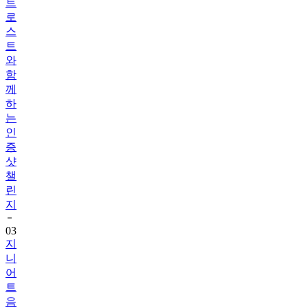
트
로
스
트
와
함
께
하
는
인
증
샷
챌
린
지
03
지
니
어
트
음