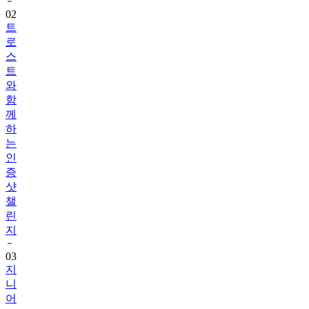
트
로
스
트
와
함
께
하
는
인
증
샷
챌
린
지
03
지
니
어
트
음