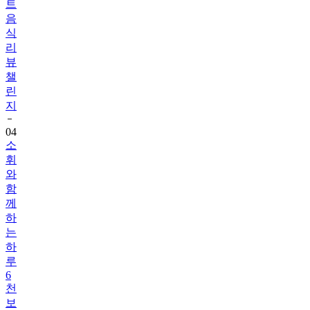
식
리
뷰
챌
린
지
04
소
휘
와
함
께
하
는
하
루
6
천
보
걷
기