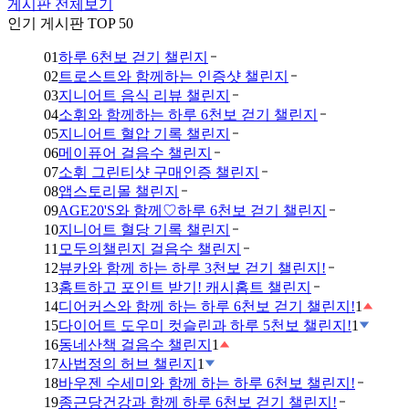
게시판 전체보기
인기 게시판 TOP 50
01
하루 6천보 걷기 챌린지
02
트로스트와 함께하는 인증샷 챌린지
03
지니어트 음식 리뷰 챌린지
04
소휘와 함께하는 하루 6천보 걷기 챌린지
05
지니어트 혈압 기록 챌린지
06
메이퓨어 걸음수 챌린지
07
소휘 그린티샷 구매인증 챌린지
08
앱스토리몰 챌린지
09
AGE20'S와 함께♡하루 6천보 걷기 챌린지
10
지니어트 혈당 기록 챌린지
11
모두의챌린지 걸음수 챌린지
12
뷰카와 함께 하는 하루 3천보 걷기 챌린지!
13
홈트하고 포인트 받기! 캐시홈트 챌린지
14
디어커스와 함께 하는 하루 6천보 걷기 챌린지!
1
15
다이어트 도우미 컷슬린과 하루 5천보 챌린지!
1
16
동네산책 걸음수 챌린지
1
17
사법정의 허브 챌린지
1
18
바우젠 수세미와 함께 하는 하루 6천보 챌린지!
19
종근당건강과 함께 하루 6천보 걷기 챌린지!