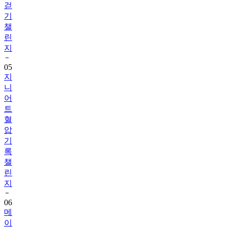
챌
린
지
05
지
니
어
트
혈
압
기
록
챌
린
지
06
메
이
퓨
어