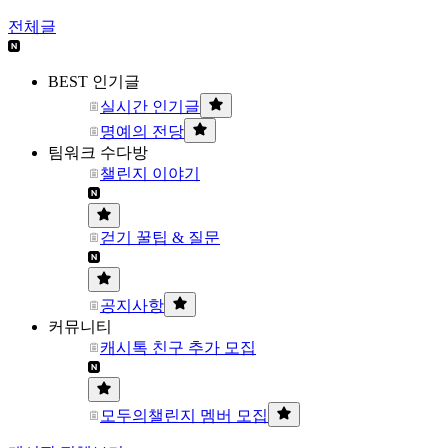
전체글
BEST 인기글
실시간 인기글
명예의 전당
팀워크 수다방
챌린지 이야기
걷기 꿀팁 & 질문
공지사항
커뮤니티
캐시톡 친구 추가 모집
모두의챌린지 멤버 모집