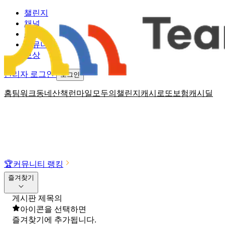
챌린지
채널
소식
커뮤니티
보상
관리자 로그인
로그인
홈
팀워크
동네산책
런마일
모두의챌린지
캐시로또
보험
캐시딜
🏆
커뮤니티 랭킹
즐겨찾기
게시판 제목의
아이콘을 선택하면
즐겨찾기에 추가됩니다.