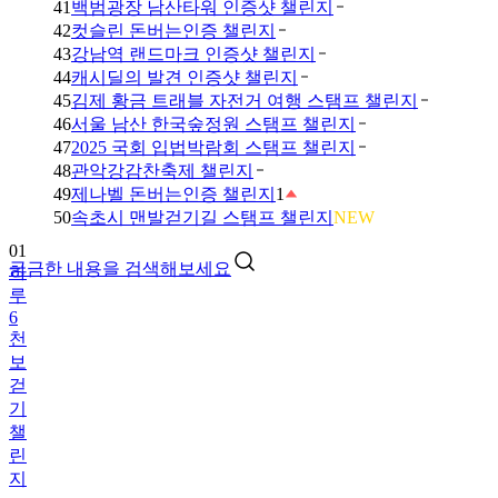
41
백범광장 남산타워 인증샷 챌린지
42
컷슬린 돈버는인증 챌린지
43
강남역 랜드마크 인증샷 챌린지
44
캐시딜의 발견 인증샷 챌린지
45
김제 황금 트래블 자전거 여행 스탬프 챌린지
46
서울 남산 한국숲정원 스탬프 챌린지
47
2025 국회 입법박람회 스탬프 챌린지
48
관악강감찬축제 챌린지
49
제나벨 돈버는인증 챌린지
1
01
50
속초시 맨발걷기길 스탬프 챌린지
NEW
하
루
궁금한 내용을 검색해보세요
6
천
보
걷
기
챌
린
지
02