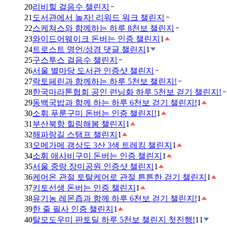
20
리비힐 걸음수 챌린지
21
도서관에서 놀자! 리워드 워크 챌린지
22
스케쳐스와 함께하는 하루 8천보 챌린지
23
와이드어웨이크 돈버는 인증 챌린지
1
24
트로스트 명언/성경 댓글 챌린지
1
25
구스투스 걸음수 챌린지
26
서울 별마당 도서관 인증샷 챌린지
27
락토페린과 함께하는 하루 5천보 챌린지!
28
한국마라톤협회 공인 런닝화 하루 5천보 걷기 챌린지!
29
동백국밥과 함께 하는 하루 6천보 걷기 챌린지!
1
30
소휘 푸룬구미 돈버는 인증 챌린지!
1
31
부산북항 힐링해봄 챌린지
1
32
해파랑길 스탬프 챌린지
1
33
오메가메 갱상도 3산 3색 트레킹 챌린지
1
34
소휘 애사비구미 돈버는 인증 챌린지
1
35
서울 중랑 장미공원 인증샷 챌린지
1
36
케어온 관절 토탈케어로 관절 튼튼한 걷기 챌린지
1
37
키토선생 돈버는 인증 챌린지
1
38
유기농 레몬즙과 함께 하루 6천보 걷기 챌린지!
1
39
한 줄 필사 인증 챌린지
1
40
탈모도우미 판토딜 하루 5천보 챌린지 첫진행!
11