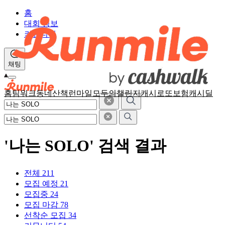
홈
대회 정보
커뮤니티
채팅
홈
팀워크
동네산책
런마일
모두의챌린지
캐시로또
보험
캐시딜
'나는 SOLO' 검색 결과
전체
211
모집 예정
21
모집중
24
모집 마감
78
선착순 모집
34