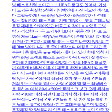
닝 베스트처럼 보이고ㅋㅋ HEAD 로고도 있어서 가성
비 느낌은 확실함 5천원 러닝템인데 사진 찍으면 생각보
다 그럴듯하게 나옴 러닝 입문자가 러닝조끼가 나한테
맞는 장비인지 테스트해보기엔 괜찮아 보였음 근데... 박
음질 제대로 안되어있고 버클도 마감이 ㅂㄹ였음 그냥
딱 가격값한다라구 느낌 뛰어보니 아쉬운 점이 바로 느
껴짐 처음 1km는 괜찮았음 핸드폰이 손에 없으니까 확실
히 편하고 조끼가 몸에 딱 붙는 느낌도 나쁘지 않았음 근
데 3km 넘어가니까 등 쪽이 생각보다 더웠음 그리고 목
부분이 좀 쓸렸음 ㅠㅠ 메쉬가 들어가 있긴 한데 엄청 시
원한 러닝 브랜드 베스트 느낌은 아님 바람이 잘 통하는
조끼를 기대했다면 조금 실망할 수 있음 HEAD 러닝조
끼 여름엔 비추천 이유 이 제품을 완전 비추천한다는 뜻
은 아님 근데 이런 사람한테는 안 맞을 수 있음 ✔여름에
땀 많은 사람 ✔장거리 러닝용 조끼 찾는 사람 ✔흔들림
거의 없는 수납을 원하는 사람 ✔몸에 딱 맞는 러닝베스
트 원하는 여성 러너 ✔500ml 플라스크 넣고 오래 뛰려는
사람 ✔10km 이상 뛰면서 보급까지 챙기려는 사람 가장
큰 단점은.. ✔더움 ✔핏 ✔흔들림 이 세 가지였음 특히 더
운 날에는 등판이 답답하고 큰 휴대폰을 넣으면 앞쪽이
묵직해짐 딱 5천원짜리 입문 테스트용으로 보면 만족 장