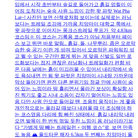
입에서 시작 초반부터 숲길로 들어가고 흙길 업힐이 이
어짐 도착지는 숲속 사원 느낌이 강한 왓 파랏 Wat Pha
Lat~! 사진만 보면 산책로처럼 보이는데 실제로는 러닝
보다는 트레일 조깅에 가까움 치앙마이 대학교 쪽에서
왓 파랏으로 이어지는 몽크스트레일 루프가 약 4.83km
코스임ㅎ 이 코스는 기록용 코스가 아님 처음부터 페이
스 보고 뛰면 바로 말림.. 흙길, 돌, 나무뿌리, 좁은 오르막
습한 숲 공기 이런 게 섞여 있어서 오르막은 파워워킹 섞
고 뛸 수 있는 구간만 짧게 뛰는 게 맞음 신발도 일반 로
드화보다는 접지 괜찮은 러닝화나 트레일화가 편함 비
온 다음 날에는 흙이 미끄러울 수 있어서 내리막에서 속
도 욕심내면 안 됨 왓 파랏은 치앙마이 시내랑 가까운데
막상 들어가면 완전 다른 분위기임 정글 안에 사원이 숨
어 있는 느낌이라 땀 흘리면서 올라간 보상이 확실함 사
진 찍기도 좋고 시내 소음이 갑자기 멀어지는 느낌도 있
음 다만 사원 안으로 들어갈 땐 조용히 움직이는 게 좋음
개인적으로는 올라갈 때보다 내려올 때 더 조심해야 하
는 코스였음 다리에 힘 빠진 상태에서 흙길 내리막 내려
오면 발목이 한 번씩 꺾일 듯한 느낌이 옴 러닝이라기보
다 “가볍게 땀 빼는 트레일런 + 여행 코스”로 보면 만족
도 높음 🏔️ 올드타운 해자 6.5km 두 번째는 치앙마이 올