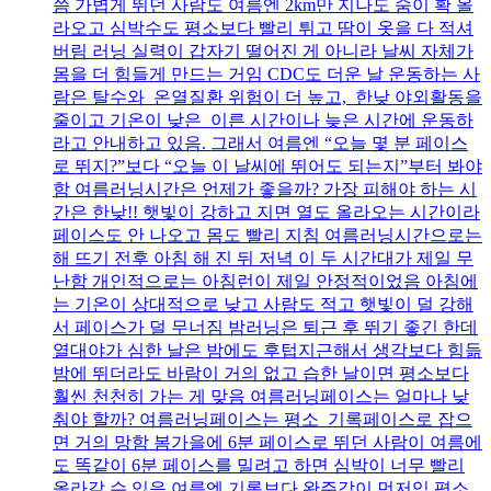
쯤 가볍게 뛰던 사람도 여름엔 2km만 지나도 숨이 확 올
라오고 심박수도 평소보다 빨리 튀고 땀이 옷을 다 적셔
버림 러닝 실력이 갑자기 떨어진 게 아니라 날씨 자체가
몸을 더 힘들게 만드는 거임 CDC도 더운 날 운동하는 사
람은 탈수와 온열질환 위험이 더 높고, 한낮 야외활동을
줄이고 기온이 낮은 이른 시간이나 늦은 시간에 운동하
라고 안내하고 있음. 그래서 여름엔 “오늘 몇 분 페이스
로 뛰지?”보다 “오늘 이 날씨에 뛰어도 되는지”부터 봐야
함 여름러닝시간은 언제가 좋을까? 가장 피해야 하는 시
간은 한낮!! 햇빛이 강하고 지면 열도 올라오는 시간이라
페이스도 안 나오고 몸도 빨리 지침 여름러닝시간으로는
해 뜨기 전후 아침 해 진 뒤 저녁 이 두 시간대가 제일 무
난함 개인적으로는 아침런이 제일 안정적이었음 아침에
는 기온이 상대적으로 낮고 사람도 적고 햇빛이 덜 강해
서 페이스가 덜 무너짐 밤러닝은 퇴근 후 뛰기 좋긴 한데
열대야가 심한 날은 밤에도 후텁지근해서 생각보다 힘듦
밤에 뛰더라도 바람이 거의 없고 습한 날이면 평소보다
훨씬 천천히 가는 게 맞음 여름러닝페이스는 얼마나 낮
춰야 할까? 여름러닝페이스는 평소 기록페이스로 잡으
면 거의 망함 봄가을에 6분 페이스로 뛰던 사람이 여름에
도 똑같이 6분 페이스를 밀려고 하면 심박이 너무 빨리
올라갈 수 있음 여름엔 기록보다 완주감이 먼저임 평소