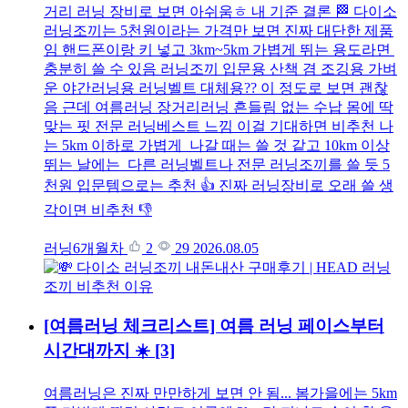
거리 러닝 장비로 보면 아쉬움ㅎ 내 기준 결론 🏁 다이소
러닝조끼는 5천원이라는 가격만 보면 진짜 대단한 제품
임 핸드폰이랑 키 넣고 3km~5km 가볍게 뛰는 용도라면
충분히 쓸 수 있음 러닝조끼 입문용 산책 겸 조깅용 가벼
운 야간러닝용 러닝벨트 대체용?? 이 정도로 보면 괜찮
음 근데 여름러닝 장거리러닝 흔들림 없는 수납 몸에 딱
맞는 핏 전문 러닝베스트 느낌 이걸 기대하면 비추천 나
는 5km 이하로 가볍게 나갈 때는 쓸 것 같고 10km 이상
뛰는 날에는 다른 러닝벨트나 전문 러닝조끼를 쓸 듯 5
천원 입문템으로는 추천 👍 진짜 러닝장비로 오래 쓸 생
각이면 비추천 👎
러닝6개월차
2
29
2026.08.05
[여름러닝 체크리스트] 여름 러닝 페이스부터
시간대까지 ☀️
[3]
여름러닝은 진짜 만만하게 보면 안 됨... 봄가을에는 5km