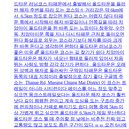
드타운 러닝코스 타패문에서 출발해서 올드타운을 둘러
싼 해자 주변을 따라 도는 코스임ㅎ 거리감은 약 6km에
서 6.5km 정도로 잡으면 된다 코스는 어렵지 않다 타패
문 쪽에서 시작해서 해자 바깥길이나 안쪽길을 따라 치
앙마이 올드타운을 한 바퀴 도는 느낌이다 창푸악, 수안
독, 치앙마이문 쪽을 지나 다시 타패문 근처로 돌아오면
된다 화살표로 외우는 코스라기보다 해자를 따라 크게
한 바퀴 돈다고 생각하면 편하다 올드타운 러닝코스가
좋은 이유 🌈 올드타운 코스는 길 찾기가 쉽다 치앙마이
올드타운은 해자가 네모난 형태로 둘러져 있어서 처음
뛰는 사람도 방향 감각 잡기가 편하다 올드타운은 오래
된 성벽과 해자로 둘러싸인 구역임 타패문은 올드타운
동쪽의 대표 지점이라 출발점으로 잡기 좋다 구글맵 주
소는 Thapae Rd, Mueang Chiang Mai District 이 코스는 트
레일이 아니라 시티런이다 페이스를 어느 정도 맞추고
싶으면 몽크스트레일보다는 올드타운 해자 코스가 훨씬
낫다 길이 평평한 편이고 계속 도심을 도는 구조라 중간
에 편의점이나 카페로 빠지기도 쉽다 여행 중에 5km 이
상 가볍게 뛰고 싶으면 올드타운 6.5km가 제일 무난하다
올드타운 코스 뛸 때 주의할 점 낮에는 비추천 진짜 덥고
교통량도 많고 보도도 좁은 구간이 있다 ㅠㅠ 오전 6시에