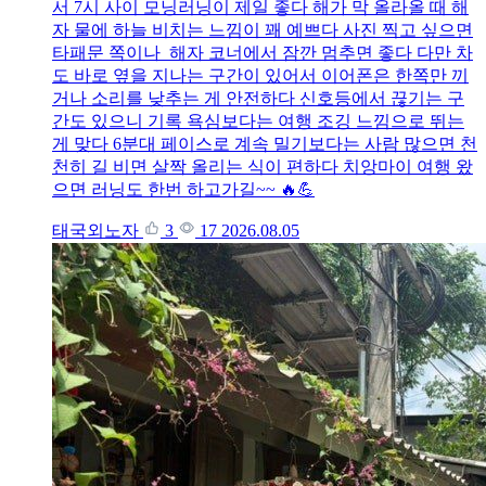
서 7시 사이 모닝러닝이 제일 좋다 해가 막 올라올 때 해
자 물에 하늘 비치는 느낌이 꽤 예쁘다 사진 찍고 싶으면
타패문 쪽이나 해자 코너에서 잠깐 멈추면 좋다 다만 차
도 바로 옆을 지나는 구간이 있어서 이어폰은 한쪽만 끼
거나 소리를 낮추는 게 안전하다 신호등에서 끊기는 구
간도 있으니 기록 욕심보다는 여행 조깅 느낌으로 뛰는
게 맞다 6분대 페이스로 계속 밀기보다는 사람 많으면 천
천히 길 비면 살짝 올리는 식이 편하다 치앙마이 여행 왔
으면 러닝도 한번 하고가길~~ 🔥💪
태국외노자
3
17
2026.08.05