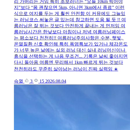
리 가버리는 거임 특히 초보러너는 “오늘 10km 찍어야
지”보다 “몸 괜찮으면 5km, 아니면 3km에서 종료” 이런
식으로 여지를 두는 게 훨씬 안전함 이 커뮤에도 그늘있
는 러닝코스 써놓은 글 있는데 참고하면 도움 될 듯 !! 여
름러닝은 잘 뛰는 것보다 안전하게 끝내는 게 먼저임 여
름러닝시간은 한낮보다 아침이나 저녁 여름러닝페이스
는 평소보다 천천히!! 여름러닝주의사항은 수분, 햇빛,
온열질환 신호 확인해 특히 폭염특보가 있거나 체감온도
가 너무 높은 날에는 실외 러닝 대신 실내 러닝머신이나
휴식을 선택하는 게 나음 무조건... 기록은 날씨 좋아지면
다시 돌아옴 여름엔 무리해서 1km 빠르게 뛰는 것보다
천천히라도 꾸준히 살아남는 러닝이 진짜 실력임 ☀️
슥껄
3
15
2026.08.04