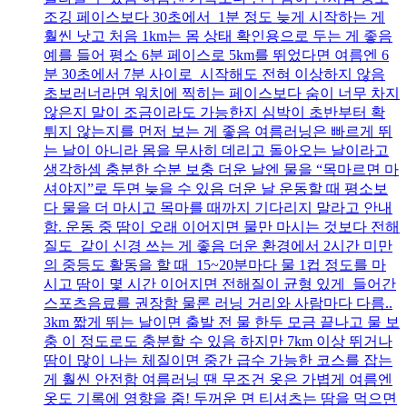
조깅 페이스보다 30초에서 1분 정도 늦게 시작하는 게
훨씬 낫고 처음 1km는 몸 상태 확인용으로 두는 게 좋음
예를 들어 평소 6분 페이스로 5km를 뛰었다면 여름엔 6
분 30초에서 7분 사이로 시작해도 전혀 이상하지 않음
초보러너라면 워치에 찍히는 페이스보다 숨이 너무 차지
않은지 말이 조금이라도 가능한지 심박이 초반부터 확
튀지 않는지를 먼저 보는 게 좋음 여름러닝은 빠르게 뛰
는 날이 아니라 몸을 무사히 데리고 돌아오는 날이라고
생각하셈 충분한 수분 보충 더운 날엔 물을 “목마르면 마
셔야지”로 두면 늦을 수 있음 더운 날 운동할 때 평소보
다 물을 더 마시고 목마를 때까지 기다리지 말라고 안내
함. 운동 중 땀이 오래 이어지면 물만 마시는 것보다 전해
질도 같이 신경 쓰는 게 좋음 더운 환경에서 2시간 미만
의 중등도 활동을 할 때 15~20분마다 물 1컵 정도를 마
시고 땀이 몇 시간 이어지면 전해질이 균형 있게 들어간
스포츠음료를 권장함 물론 러닝 거리와 사람마다 다름..
3km 짧게 뛰는 날이면 출발 전 물 한두 모금 끝나고 물 보
충 이 정도로도 충분할 수 있음 하지만 7km 이상 뛰거나
땀이 많이 나는 체질이면 중간 급수 가능한 코스를 잡는
게 훨씬 안전함 여름러닝 땐 무조건 옷은 가볍게 여름엔
옷도 기록에 영향을 줌! 두꺼운 면 티셔츠는 땀을 먹으면