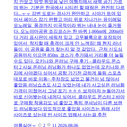
치 안보고 맘껏 뛰었음 낯선 여행지에서 새벽 공기 가르
며 뛰는 기분은 한국에서 시티런 할 때랑은 완전히 다르
다...ㅜㅜ 강변 도로는 경사가 완만하고 시야가 트여 있
어서 페이스 잡기 편했고 머리 위로 지나가는 유이레일
모노레일 풍경까지 이국적이라 뛰는 내내 눈이 즐거웠
다. 오노야마공원 조깅코스는 한 바퀴 1,066m에 200m마
다 거리 표시판이 세워져 있고 고무블록으로 포장되어
있어서 착지할 때 충격이 크게 안 느껴짐! 왜 현지 러너
들이 이 공원을 즐겨 찾는지 알 것 같았다. 근처 신도심
공원까지 이으면 850m 코스가 추가돼서 거리를 더 늘릴
수도 있다. 오키나와 온러닝 구매 후기 - 클라우드 몬스
터 2 사실 온러닝 러닝화가 하나도 없었는데 오키나와 온
김에 사야겠다 싶어서 공항 가기전 급하게 들림 스포츠
데포로 바로 이동~ 주차장도 넓었고 물건이 넘 많아서
좋았음 러닝쇼츠도 사고 싶었는데 내가 사고싶은 러닝화
가격이 미쳤어서 그냥 포기 ㅎㅎㅎ 보자마자 눈돌아가서
바로 신어봣는데 내꺼다 싶어서 클라우드 몬스터 2 바아
로 구매함 착용감도 넘 좋았고 특히 쿠셔닝이 다른 브랜
드 러닝화보다 압도적으로 좋았음 사이즈는 원래 사던
사이즈로 샀는데 반 사이즈 업해서 사는걸 추천
여름싫어ㅜ
2
11
2026.08.06