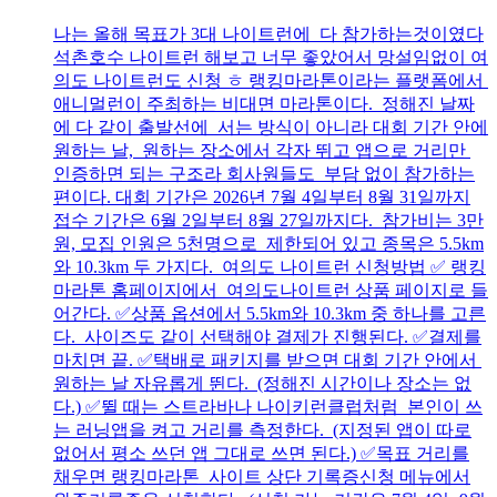
나는 올해 목표가 3대 나이트런에 다 참가하는것이였다
석촌호수 나이트런 해보고 너무 좋았어서 망설임없이 여
의도 나이트런도 신청 ㅎ 랭킹마라톤이라는 플랫폼에서
애니멀런이 주최하는 비대면 마라톤이다. 정해진 날짜
에 다 같이 출발선에 서는 방식이 아니라 대회 기간 안에
원하는 날, 원하는 장소에서 각자 뛰고 앱으로 거리만
인증하면 되는 구조라 회사원들도 부담 없이 참가하는
편이다. 대회 기간은 2026년 7월 4일부터 8월 31일까지
접수 기간은 6월 2일부터 8월 27일까지다. 참가비는 3만
원, 모집 인원은 5천명으로 제한되어 있고 종목은 5.5km
와 10.3km 두 가지다. 여의도 나이트런 신청방법 ✅ 랭킹
마라톤 홈페이지에서 여의도나이트런 상품 페이지로 들
어간다. ✅상품 옵션에서 5.5km와 10.3km 중 하나를 고른
다. 사이즈도 같이 선택해야 결제가 진행된다. ✅결제를
마치면 끝. ✅택배로 패키지를 받으면 대회 기간 안에서
원하는 날 자유롭게 뛴다. (정해진 시간이나 장소는 없
다.) ✅뛸 때는 스트라바나 나이키런클럽처럼 본인이 쓰
는 러닝앱을 켜고 거리를 측정한다. (지정된 앱이 따로
없어서 평소 쓰던 앱 그대로 쓰면 된다.) ✅목표 거리를
채우면 랭킹마라톤 사이트 상단 기록증신청 메뉴에서