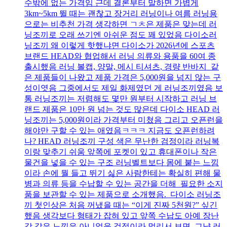
수밖에 없는 가격임 근데 결론부터 말하면 가볍게
3km~5km 뛸 때는 괜찮고 장거리 러닝이나 여름 러닝용
으로는 비추천 가격 생각하면 ㄱㅊ은 제품은 맞는데 러
닝조끼로 오래 쓰기엔 아쉬운 점도 꽤 있었음 다이소러
닝조끼 왜 이렇게 핫했냐면 다이소가 2026년에 스포츠
브랜드 HEAD와 협업해서 러닝 의류와 용품을 60여 종
출시했음 러닝 볼캡, 양말, 메시 티셔츠, 경량 반바지 같
은 제품들이 나왔고 제품 가격은 5,000원을 넘지 않는 구
성이엿음 그중에서도 제일 화제였던 게 러닝조끼였음 보
통 러닝조끼는 저렴해도 몇만 원부터 시작하고 러닝 브
랜드 제품은 10만 원 넘는 것도 많은데 다이소 HEAD 러
닝조끼는 5,000원이라 가격부터 미쳤음 그리고 오픈런을
해야만 구할 수 있는 애였음ㅋㅋㅋ 지금도 오픈런하려
나? HEAD 러닝조끼 구성 색은 무난한 검정이라 러닝복
이랑 맞추기 쉬움 앞쪽에 포켓이 있고 휴대폰이나 작은
물건을 넣을 수 있는 구조 러닝벨트보다 몸에 붙는 느낌
이라 손에 뭘 들고 뛰기 싫은 사람한테는 확실히 편해 물
병과 의류 등을 수납할 수 있는 공간을 더해 필요한 소지
품을 보관할 수 있는 제품으로 소개했음. 다이소 러닝조
끼 첫인상은 처음 꺼냈을 때는 “이게 진짜 5천원?” 싶긴
했음 생각보다 형태가 잡혀 있고 앞쪽 수납도 아예 장난
감 같은 느낌은 아니었음 검정이라 멀리서 보면 그냥 러