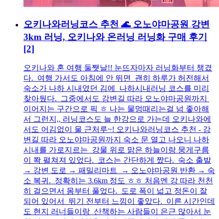
오키나와러닝코스 추천 🌊 오노야마공원 강변
3km 러닝, 오키나와 온러닝 러닝화 구매 후기
[2]
오키나와 혼 여행 둘쨋날!! 눈뜨자마자 러닝화부터 챙겼
다. 여행 가서도 아침에 안 뛰면 괜히 하루가 허전해서
숙소가 나하 시내였던 김에 나하시내러닝 코스를 미리
찾아뒀다. 그중에서도 강변길 따라 오노야마공원까지
이어지는 구간으로 픽 ㅎ 나는 물멍때리는걸 넘 좋아해
서 그런지,, 러닝코스도 늘 한강으로 가는데 오키나와에
서도 어김없이 물 근처루~! 오키나와러닝코스 추천 - 강
변길 따라 오노야마공원까지 숙소 문 열고 나오니 나하
시내를 가로지르는 강물 위로 맑은 하늘이랑 뭉게구름
이 쫙 펼쳐져 있었다. 코스는 간단하게 짰다. 숙소 출발
→ 강변 도로 → 패밀리마트 → 오노야마공원 반환 → 숙
소 복귀. 정확히는 3.6km 정도 ㅎㅎ 처음엔 강 따라 천천
히 걸으면서 몸부터 풀었다. 도로 폭이 넓고 정돈이 잘
되어 있어서 뛰기 전부터 느낌이 좋았다. 이른 시간인데
도 현지 러너들이랑 산책하는 사람들이 은근 많아서 눈