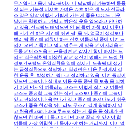
무거워지고 몸에 달라붙어서 더 답답해짐 가능하면 통풍
잘 되는 기능성 티셔츠 가벼운 쇼츠 밝은 색 모자 선글라
스 얇은 양말 이렇게 가볍게 가는 게 좋음 CDC도 더운
날에는 헐렁하고 가볍고 밝은색 옷을 입으라고 안내하
고 있음. 선크림도 빼먹으면 안 됨 특히 아침 8시 이후나
해 지기 전 밝은 시간에 뛰면 팔, 목 뒤, 얼굴이 생각보다
빨리 탐 중간에 멈춰야 하는 신호 여름러닝 중에 이런 느
낌이 오면 기록이고 뭐고 멈추는 게 맞음 ✅ 어지러움 ✅
두통 ✅ 메스꺼움 ✅ 근육경련 ✅ 갑자기 힘이 빠지는 느
낌 ✅ 식은땀처럼 이상한 땀 ✅ 정신이 멍해지는 느낌 환
경보건포털도 온열질환을 열에 장시간 노출될 때 생기
는 급성질환으로 설명하고 열경련은 더운 환경에서 강
한 운동 후 발생하기 쉽다고 정리하고 있음. 이런 증상이
있으면 그늘이나 실내로 이동 운동 중단 물 보충 몸 식히
기 이게 먼저임 여름러닝 코스는 이렇게 잡기 🌿 여름엔
코스도 중요함 그늘 없는 직선 코스보다 중간에 그늘이
있고 편의점이나 음수대가 있고 중간에 빠져나오기 쉬운
코스가 좋음 한강을 뛰더라도 무조건 길게 왕복하지 말
고 처음엔 2km나 3km 루프로 잡는 게 좋음 몸 상태가 괜
찮으면 한 바퀴 더 돌고 아니면 바로 끝낼 수 있어야 함
여름에 가장 위험한 건 돌아가야 하는 거리까지 이미 멀