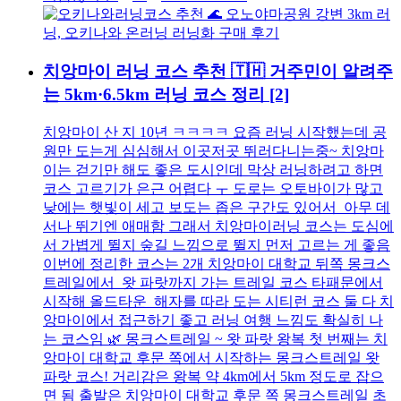
치앙마이 러닝 코스 추천 🇹🇭 거주민이 알려주
는 5km·6.5km 러닝 코스 정리
[2]
치앙마이 산 지 10년 ㅋㅋㅋㅋ 요즘 러닝 시작했는데 공
원만 도는게 심심해서 이곳저곳 뛰러다니는중~ 치앙마
이는 걷기만 해도 좋은 도시인데 막상 러닝하려고 하면
코스 고르기가 은근 어렵다 ㅜ 도로는 오토바이가 많고
낮에는 햇빛이 세고 보도는 좁은 구간도 있어서 아무 데
서나 뛰기엔 애매함 그래서 치앙마이러닝 코스는 도심에
서 가볍게 뛸지 숲길 느낌으로 뛸지 먼저 고르는 게 좋음
이번에 정리한 코스는 2개 치앙마이 대학교 뒤쪽 몽크스
트레일에서 왓 파랏까지 가는 트레일 코스 타패문에서
시작해 올드타운 해자를 따라 도는 시티런 코스 둘 다 치
앙마이에서 접근하기 좋고 러닝 여행 느낌도 확실히 나
는 코스임 🌿 몽크스트레일 ~ 왓 파랏 왕복 첫 번째는 치
앙마이 대학교 후문 쪽에서 시작하는 몽크스트레일 왓
파랏 코스! 거리감은 왕복 약 4km에서 5km 정도로 잡으
면 됨 출발은 치앙마이 대학교 후문 쪽 몽크스트레일 초