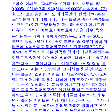
✅장소: 여의도 문화의마당 ✅거리: 10km ✅모집: 약
9,000명 ✅신청: 3월 19일(선착순 9,000명) ✅참가비: 7만
원 그냥 보면 일반 여의도 마라톤인데 컨셉이 “나는 솔
로”라 분위기가 다릅니다..! 나는 솔로런 뭐가 다름?(솔로
런 포인트) 이게 그냥 러닝이 아니라 솔로런 이벤트인
이유👇 1. 캐릭터 배번호 > 배번호에 “영철, 광수, 옥순
등” 원하는 캐릭터 이름이 적혀있음...! 2. '나는 SOLO'
출연진 등장 > 역대 나는 솔로 출연진 중 일부가 직접 마
라톤에 참여한다고 하더라구요?! 3. 최종선택 ZONE >
메달이 반쪽짜리라 다른 반쪽을 찾아서 메달을 완성하는
이벤트도 있어요..! 👉 쉽게 말하면 “러닝 + 나는 솔로 세
계관 체험” 느낌입니다 ㅋㅋ 여의도에 수천 명 영철, 옥
순 모여서 뛰는 거 상상하면 그 자체로 웃길 것 같죠..?
나는 솔로런, 갈만한 이벤트냐? 저도 신청할까말까 고민
했는데요 어차피 짝 찾는 러닝이니까 혼자 가도 괜찮을
것 같구 잘 못달라시는 분들도 이벤트가 많으니까 참여
해도 좋을 것 같더라구요?! 여기서 짝 찾고 고독정식 피
해봐요 우리.. 진지한 기록형 마라톤보다는 “가볍게 뛰
면서 즐기는 이벤트형 러닝” 에 더 가까우니까 - 혼자 러
닝 심심했던 분 - 색다른 여의도 마라톤 경험하고 싶은
분 - 나는 솔로 찐팬이신 분 이런 분들한테 추천드립니