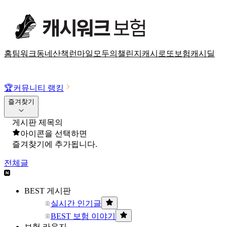
홈
팀워크
동네산책
런마일
모두의챌린지
캐시로또
보험
캐시딜
🏆
커뮤니티 랭킹
즐겨찾기
게시판 제목의
아이콘을 선택하면
즐겨찾기에 추가됩니다.
전체글
BEST 게시판
실시간 인기글
BEST 보험 이야기
보험 라운지