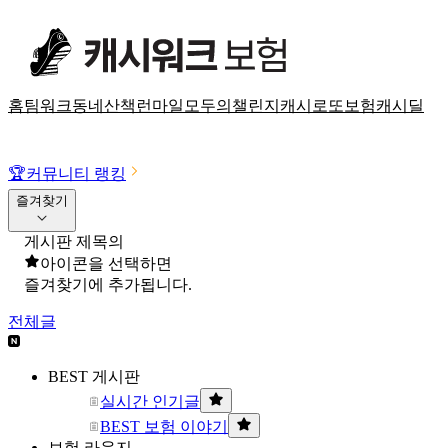
홈
팀워크
동네산책
런마일
모두의챌린지
캐시로또
보험
캐시딜
🏆
커뮤니티 랭킹
즐겨찾기
게시판 제목의
아이콘을 선택하면
즐겨찾기에 추가됩니다.
전체글
BEST 게시판
실시간 인기글
BEST 보험 이야기
보험 라운지