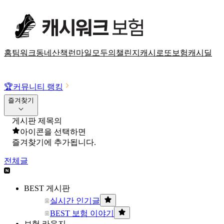
홈
팀워크
동네산책
런마일
모두의챌린지
캐시로또
보험
캐시딜
🏆
커뮤니티 랭킹
즐겨찾기
게시판 제목의
아이콘을 선택하면
즐겨찾기에 추가됩니다.
전체글
BEST 게시판
실시간 인기글
BEST 보험 이야기
보험 라운지